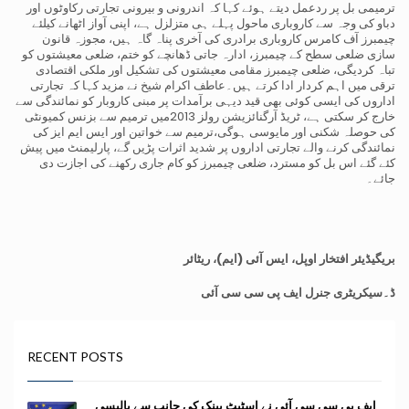
ترمیمی بل پر ردعمل دیتے ہوئے کہا کہ اندرونی و بیرونی تجارتی رکاوٹوں اور
دباو کی وجہ سے کاروباری ماحول پہلے ہی متزلزل ہے، اپنی آواز اٹھانے کیلئے
چیمبرز آف کامرس کاروباری برادری کی آخری پناہ گاہ ہیں، مجوزہ قانون
سازی ضلعی سطح کے چیمبرز، ادارہ جاتی ڈھانچے کو ختم، ضلعی معیشتوں کو
تباہ کردیگی، ضلعی چیمبرز مقامی معیشتوں کی تشکیل اور ملکی اقتصادی
ترقی میں اہم کردار ادا کرتے ہیں۔عاطف اکرام شیخ نے مزید کہا کہ تجارتی
اداروں کی ایسی کوئی بھی قید دیہی برآمدات پر مبنی کاروبار کو نمائندگی سے
خارج کر سکتی ہے، ٹریڈ آرگنائزیشن رولز 2013میں ترمیم سے بزنس کمیونٹی
کی حوصلہ شکنی اور مایوسی ہوگی،ترمیم سے خواتین اور ایس ایم ایز کی
نمائندگی کرنے والے تجارتی اداروں پر شدید اثرات پڑیں گے، پارلیمنٹ میں پیش
کئے گئے اس بل کو مسترد، ضلعی چیمبرز کو کام جاری رکھنے کی اجازت دی
جائے۔
بریگیڈیئر افتخار اوپل، ایس آئی (ایم)، ریٹائر
ڈ۔
سیکریٹری جنرل ایف پی سی سی آئی
RECENT POSTS
ایف پی سی سی آئی نے اسٹیٹ بینک کی جانب سے پالیسی