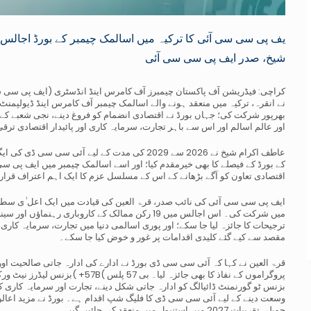
یف پی سی سی آئی کا ترکیہ میں اسالمک چیمبر کے بورڈ اجالس م
شیخ، صدر ایف پی سی سی آئی
کراچی: فیڈریشن آف پاکستان چیمبرز آف کامرس اینڈ انڈسٹری (ایف پی سی سی
بھرپور شرکت کی؛ جہاں بورڈ نے اقتصادی انضمام کو فروغ دینے، نجی شعبے کے 
اور عالم اسالم اور اس سے باہر تجارت، سرمایہ کاری اور پائیدار اقتصادی ترقی ک
عاطف اکرام شیخ نے 2026 سے 2029 کی مدت کے لیے آئ
کے بورڈ کے فیصلے کا بھی خیرمقدم کیا؛ اور اسے اسالمک چیمبر میں ایف پی 
اقتصادی تعاون کو آگے بڑھانے کے اس کے مسلسل عزم کا ایک اہم اعتراف قرار 
ایف پی سی سی آئی کی نائب صدر، قرۃ العین کی قیادت میں ایک اعل ٰی سطحی
میں شرکت کی۔ اس اجالس میں 19 رکن ممالک کے کاروبا
ترجیحات کا جائزہ لیا جا سکے؛ اور پوری اسالمی دنیا میں تجارت، سرمایہ کار
مقصد سے کیے گئے کلیدی اقدامات پر غور و خوض کیا جا سکے۔
قرۃ العین نے کہا کہ آئی سی سی ڈی بورڈ نے ادارے کی ادارہ جاتی صالحیت اور
پروگراموں کے نفاذ کا بھی جائزہ لی
بزنس ٹو گورنمنٹ ڈائیالگ کو ادارہ جاتی شکل دینے، تجارت اور سرمایہ کاری ک
جوبلی تقریبات 2027 میں استنبول میں منعقد کی جائیں گیں۔