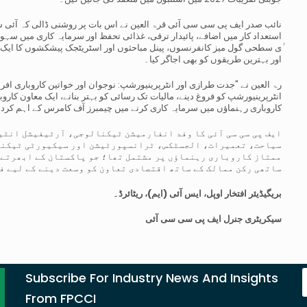
نائب صدر ایف پی سی سی آئی قرۃ العین نے اس بات پر روشنی ڈالی کہ آئی سی 
استعداد کار میں اضافے، پائیدار ترقی، غذائی تحفظ اور سرمایہ کاری میں س
ٰی سطحی گول میز کانفرنسوں، پینل مباحثوں اور اسٹریٹجک پیشکشوں کا ایک س
اور بہترین طریقوں کو بھی اجاگر کیا۔
رۃ العین نے "جدت طرازی اور انٹرپرینیورشپ: نوجوان اور خواتین کاروباری 
انٹرپرینیورشپ کو فروغ دینے، مالیات تک رسائی کو بہتر بنانے، ایک معاون کارو
کاروباری رہنماؤں میں سرمایہ کاری کرنے میں چیمبرز آف کامرس کے اہم کردار
ایف پی سی سی آئی کا وفد انفارمیشن ٹیکنالوجی، آرٹیفیشل انٹ
سیاحت، تعمیرات، الجسٹکس، ٹرانسپورٹیشن اور سیکیورٹی ٹیکنا
ممتاز کاروباری رہنماؤں پر مشتمل تھا؛ جو پاکستان کے ابھرتے ہ
ساتھی رکن ممالک کے ساتھ اقتصادی تعاون کو وسعت دینے کے لیے ف
بریگیڈیئر افتخار اوپل، ایس آئی (ایم)، ریٹائرڈ۔
سیکریٹری جنرل ایف پی سی سی آئی
Subscribe For Industry News And Insights
From FPCCI