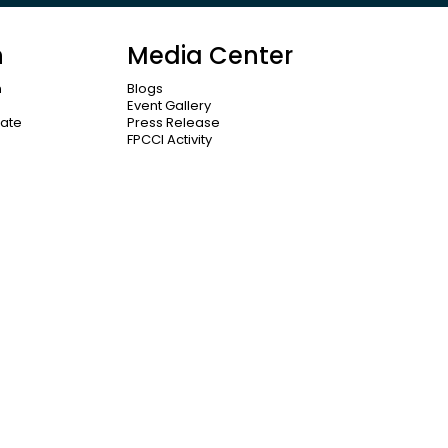
n
Media Center
n
Blogs
Event Gallery
cate
Press Release
FPCCI Activity