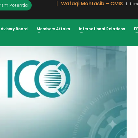
Wafaqi Mohtasib – CMIS
Hom
ism Potential
Advisory Board
Members Affairs
International Relations
F