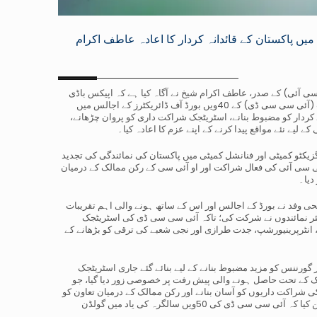
یں پاکستان کے قائدانہ کردار کا اعادہ عاطف اکرام
 آئی) کے صدر، عاطف اکرام شیخ نے آگاہ کیا ہے کہ اپیکس باڈی
نے انقرہ، ترکیہ میں منعقد ہونے والے اسالمک چیمبر آف کامرس اینڈ ڈیولپمنٹ (آئی سی سی ڈی) کے 40ویں بورڈ آف ڈائریکٹرز کے اجالس میں
کردار کو مضبوط بنانے، اسٹریٹجک شراکت داری کو پروان چڑھانے،
ے لیے نئے مواقع پیدا کرنے کے اپنے عزم کا اعادہ کیا۔
ی سی سی ڈی کی ایگزیکٹو کمیٹی اور فنانشل کمیٹی میں پاکستان کی نمائندگی کی تجدید
سی سی آئی کی فعال شراکت اور او آئی سی کے رکن ممالک کے درمیان
دیا۔
 وفد نے بورڈ کے اجالس اور اس کے ساتھ ہونے والی اہم تقریبات
ری رہنماؤں اور سینئر نمائندوں نے شرکت کی؛ تاکہ آئی سی سی ڈی کی اسٹریٹجک
ی، انٹرپرینیورشپ، جدت طرازی اور نجی شعبے کی ترقی کو بڑھانے کے
 گورننس کو مزید مضبوط بنانے کے لیے بنائے گئے جاری اسٹریٹجک
ا۔ بی 57 پلس )57B+ )بزنس لیڈرز نیٹ ورک کے تحت حاصل ہونے والی پیش رفت پر خصوصی زور دیا گیا، جو
ی شراکت داریوں کو آسان بنانے اور رکن ممالک کے درمیان تعاون کو
وسعت دینے کے لیے آئی سی سی ڈی کا فلیگ شپ اقدام ہے۔ بورڈ نے مزید اعالن کیا کہ آئی سی سی ڈی کی 50ویں سالگرہ کی یاد میں گولڈن