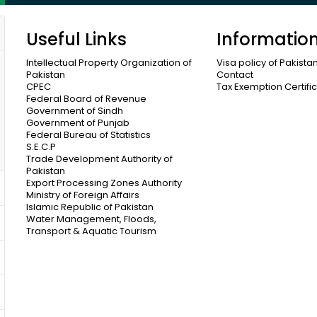
Useful Links
Informatio
Intellectual Property Organization of
Visa policy of Pakista
Pakistan
Contact
CPEC
Tax Exemption Certifi
Federal Board of Revenue
Government of Sindh
Government of Punjab
Federal Bureau of Statistics
S.E.C.P
Trade Development Authority of
Pakistan
Export Processing Zones Authority
Ministry of Foreign Affairs
Islamic Republic of Pakistan
Water Management, Floods,
Transport & Aquatic Tourism