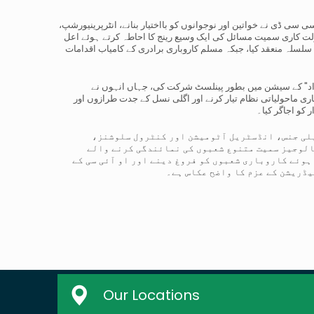
سی ڈی نے خواتین اور نوجوانوں کو بااختیار بنانے، انٹرپرینیورشپ،
ہولت کاری سمیت مسائل کی ایک وسیع رینج کا احاطہ کرتے ہوئے اعل
لسلہ منعقد کیا، جبکہ مسلم کاروباری برادری کے کامیاب اقدامات
افراد" کے سیشن میں بطور پینلسٹ شرکت کی، جہاں انہوں نے
باری ماحولیاتی نظام تیار کرنے اور اگلی نسل کے جدت طرازوں اور
 کو اجاگر کیا۔
یلی جنس، انڈسٹریل آٹومیشن اور کنٹرول سلوشنز،
لوجیز سمیت متنوع شعبوں کی نمائندگی کرنے والے
وئے کاروباری شعبوں کو فروغ دینے اور او آئی سی کے
یڈریشن کے عزم کا واضح عکاس ہے۔
Our Locations