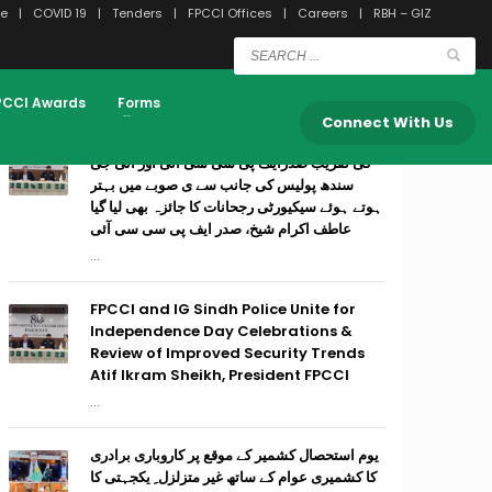
e
COVID 19
Tenders
FPCCI Offices
Careers
RBH – GIZ
RECENT POSTS
PCCI Awards
Forms
Connect With Us
وفاق ایوانہائے تجارت وصنعت۔ پاکستان ِوم آزادی
کی تقریب صدرایف پی سی سی آئی اور آئی جی
سندھ پولیس کی جانب سے ی صوبے میں بہتر
ہوتے ہوئے سیکیورٹی رجحانات کا جائزہ بھی لیا گیا
عاطف اکرام شیخ، صدر ایف پی سی سی آئی
...
FPCCI and IG Sindh Police Unite for
Independence Day Celebrations &
Review of Improved Security Trends
Atif Ikram Sheikh, President FPCCI
...
یوم استحصال کشمیر کے موقع پر کاروباری برادری
کا کشمیری عوام کے ساتھ غیر متزلزل ِ یکجہتی کا