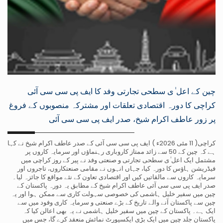
چین کے اعل ٰی سطحی تجارتی وفد کا ایف پی سی سی آئی
کراچی کا دورہ اقتصادی تعلقات اور مشترکہ منصوبوں کے فروغ
پر زور عاطف اکرام شیخ، صدر ایف پی سی سی آئی
کراچی( 11 مئی 2026ء ) ایف پی سی سی آئی کے صدر عاطف اکرام شیخ نے کہا
ہے کہ چین کے 50 سے زائد ممتاز کاروباری رہنماؤں اور سرمایہ کاروں پر
مشتمل ایک اعل ٰی سطحی تجارتی و صنعتی وفد نے پیر کے روز کراچی میں
فیڈریشن ہاؤس کا دورہ کیا، جہاں انہوں نے مقامی صنعتکاروں، تاجروں اور
سرمایہ کاروں سے مالقاتیں کیں اور اقتصادی تعاون کے نئے مواقع کا جائزہ لیا۔
صدر ایف پی سی سی آئی عاطف اکرام شیخ کے مطابق یہ دورہ پاکستان کے
چین میں سفیر خلیل ہاشمی کی خصوصی سہولت کاری سے ممکن ہوا اور یہ
چین سے پاکستان آنے والے تاریخ کے بڑے صنعتی و سرمایہ کاری وفود میں سے
ایک ہے۔ پاکستان کے چین میں سفیر خلیل ہاشمی نے یہ بھی اعالن کیا کہ
پاکستان جلد چین میں ایک بڑی ایکسپورٹ نمائش منعقد کرے گا، جس میں