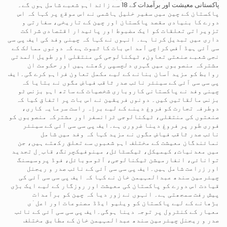
پاکستانی معیشت اور برآمدات کے 18 سے زائد اہم شعبے شامل ہوں گے۔
پاکستان کے چین میں سفیر خلیل ہاشمی نے اس موقع پر کہا کہ اس
دورے کا بنیادی مقصد پاکستان اور چین کے تاریخی، سفارتی و
تزویراتی تعلقات کو ایک مضبوط اور پائیدار اقتصادی شراکت
داری میں تبدیل کرنا ہے۔ انہوں نے کہا کہ چینی وفد کی ایف پی سی
سی آئی ہیڈ آفس کراچی آمد اس بات کا ثبوت ہے کہ دونوں ممالک کے
نجی شعبے صنعتی تعاون، ٹیکنالوجی کی منتقلی اور طویل المدتی
مشترکہ منصوبوں میں گہری دلچسپی رکھتے ہیں اور حکومت ان
روابط کو مزید آسان بنانے کے لیے مکمل تعاون فراہم کرے گی۔ایف
پی سی سی آئی کے سینئر نائب صدر ثاقب فیاض مگوں نے بتایا کہ
چینی وفد نے پاکستانی کاروباری شخصیات کے ساتھ اہم بزنس ٹو
بزنس مالقاتیں کیں۔ دونوں فریقین نے اس بات پر اتفاق کیا کہ
دوطرفہ تجارت کو فروغ دینے کے لیے براِہ راست سرمایہ کاری،
صنعتوں کی منتقلی، ٹیکنالوجی ٹرانسفر اور مشترکہ منصوبوں کو
فوری طور پر فروغ دینا ضروری ہے۔ایف پی سی سی آئی کے سینئر
نائب صدر ثاقب فیاض مگوں نے مزید کہا کہ وفد میں شامل
نمائندگان معیشت کے مختلف اہم شعبوں سے تعلق رکھتے ہیں، جن
میں معدنیات، کیمیکل، ٹیکسٹائل، مینوفیکچرنگ، قاب ِل تجدید
توانائی، انفارمیشن ٹیکنالوجی، آٹوموبائل، فوڈ پروسیسنگ
اور زراعت شامل ہیں۔ایف پی سی سی آئی کے نائب صدر و ریجنل
چیئرمین سندھ عبدالمہیمن خان نے کہا کہ ایف پی سی سی آئی کی
قیادت اس دورے کو پاکستان کی معیشت اور روزگار کے لیے ایک بڑی
پیش رفت سمجھتی ہے۔ انہوں نے زور دیا کہ چین کو برآمدات
بڑھانے کے لیے پاکستان کو ویلیو ایڈڈ مصنوعات اور اعل ٰی
معیار کے کنٹرول پر توجہ دینا ہوگی۔ایف پی سی سی آئی کے نائب
صدر و ریجنل چیئرمین سندھ عبدالمہیمن خان کے مطابق مختلف