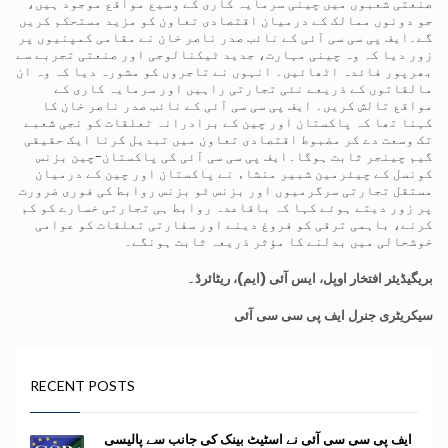
صنعتی شعبوں میں چینی سرمایہ کاری کے وسیع مواقع موجود ہیں،
جو دونوں ممالک کے درمیان اقتصادی تعاون کو مزید مستحکم کریں
گے۔ایف پی سی سی آئی کے نائب صدر ناصر خان نے مقامی کمپنیوں پر
زور دیا کہ وہ چینی مہارت، جدید ٹیکنالوجی اور صنعتی تجربے سے
بھرپور فائدہ اٹھائیں۔ انہوں نے تاجروں کو مشورہ دیا کہ وہ ان
مالقاتوں کے ذریعے نئی تجارتی راہیں اور سرمایہ کاری کے
مواقع تالش کریں۔ ایف پی سی سی آئی کے نائب صدر ناصر خان کا
کہنا تھا کہ پاکستان اور چین کے برادرانہ تعلقات کو نجی شعبے
تک وسعت دے کر مضبوط اقتصادی تعاون میں تبدیل کرنا ایک حقیقی
گیم چینجر ثابت ہوگا۔ایف پی سی سی آئی کی پاکستان-چین بزنس
کونسل کے چیئرمین شبیر منشاء نے پاکستان اور چین کے درمیان
مستقل تجارتی سرگرمیوں اور بزنس ٹو بزنس روابط کی فوری ضرورت
پر زور دیتے ہوئے کہا کہ باقاعدہ روابط ہی تجارتی خسارے کو کم
کرنے، باہمی ترقی کو فروغ دینے اور سفارتی تعلقات کو عوامی
خوشحالی میں بدلنے کا مؤثر ذریعہ ثابت ہونگے۔
بریگیڈیئر افتخار اوپل، ایس آئی (ایم)، ریٹائرڈ۔
سیکریٹری جنرل ایف پی سی سی آئی
RECENT POSTS
ایف پی سی سی آئی نے اسٹیٹ بینک کی جانب سے پالیسی