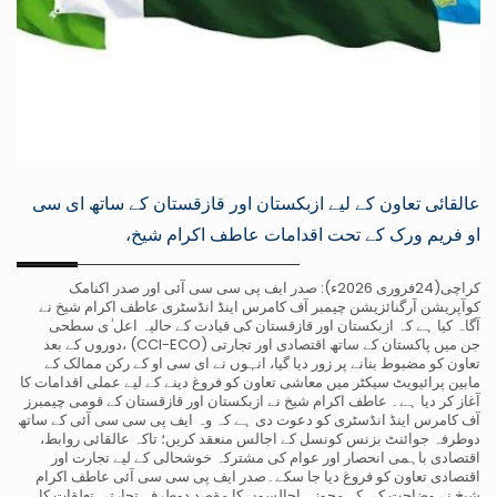
عالقائی تعاون کے لیے ازبکستان اور قازقستان کے ساتھ ای سی
او فریم ورک کے تحت اقدامات عاطف اکرام شیخ،
کراچی(24فروری 2026ء): صدر ایف پی سی سی آئی اور صدر اکنامک
کوآپریشن آرگنائزیشن چیمبر آف کامرس اینڈ انڈسٹری عاطف اکرام شیخ نے
آگاہ کیا ہے کہ ازبکستان اور قازقستان کی قیادت کے حالیہ اعل ٰی سطحی
دوروں کے بعد، (CCI-ECO) جن میں پاکستان کے ساتھ اقتصادی اور تجارتی
تعاون کو مضبوط بنانے پر زور دیا گیا، انہوں نے ای سی او کے رکن ممالک کے
مابین پرائیویٹ سیکٹر میں معاشی تعاون کو فروغ دینے کے لیے عملی اقدامات کا
آغاز کر دیا ہے۔ عاطف اکرام شیخ نے ازبکستان اور قازقستان کے قومی چیمبرز
آف کامرس اینڈ انڈسٹری کو دعوت دی ہے کہ وہ ایف پی سی سی آئی کے ساتھ
دوطرفہ جوائنٹ بزنس کونسل کے اجالس منعقد کریں؛ تاکہ عالقائی روابط،
اقتصادی باہمی انحصار اور عوام کی مشترکہ خوشحالی کے لیے تجارت اور
اقتصادی تعاون کو فروغ دیا جا سکے۔صدر ایف پی سی سی آئی عاطف اکرام
شیخ نے وضاحت کی کہ مجوزہ اجالسوں کا مقصد دوطرفہ تجارتی تعلقات کا