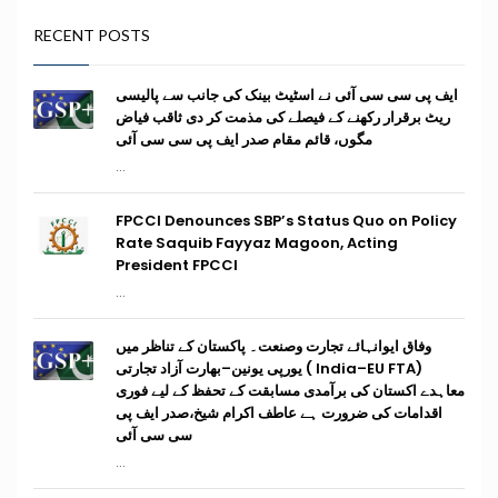
RECENT POSTS
ایف پی سی سی آئی نے اسٹیٹ بینک کی جانب سے پالیسی
ریٹ برقرار رکھنے کے فیصلے کی مذمت کر دی ثاقب فیاض
مگوں، قائم مقام صدر ایف پی سی سی آئی
...
FPCCI Denounces SBP’s Status Quo on Policy
Rate Saquib Fayyaz Magoon, Acting
President FPCCI
...
وفاق ایوانہائے تجارت وصنعت۔ پاکستان کے تناظر میں
(India–EU FTA ) یورپی یونین–بھارت آزاد تجارتی
معاہدے اکستان کی برآمدی مسابقت کے تحفظ کے لیے فوری
اقدامات کی ضرورت ہے عاطف اکرام شیخ،صدر ایف پی
سی سی آئی
...