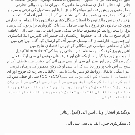
جائزہ لینا؛ حالیہ اعل ٰی سطحی مالقاتوں کے دوران طے پانے والی تجارتی
مفاہمتوں پر پیش رفت اور مواقع کا جائزہ لینا اور مستقبل کی ترقی و سرمایہ
کاری کے لیے ترجیحی شعبہ جات کی نشاندہی کرنا ہے۔ اس اقدام کے تحت
بزنس ٹو بزنس مالقاتوں کا انعقاد؛ سنگل کنٹری نمائشوں کا اہتمام اور تجارتی
وفود کے تبادلوں کو فروغ دینا بھی شامل ہے؛ تاکہ کاروباری برادریوں کے درمیان
براِہ راست روابط کو مضبوط بنایا جا سکے۔صدر ایف پی سی سی آئی عاطف
اکرام شیخ نے بتایا کہ یہ خطوط ازبکستان کے چیمبر آف کامرس اینڈ انڈسٹری
اور جمہوریہ قازقستان کے نیشنل چیمبر آف کو ارسال کیے گئے ہیں؛جن میں
اعل ٰی سطحی سیاسی خیرسگالی کو ٹھوس اقتصادی نتائج میں
تبدیل“Atameken“انٹرپرینیورز کرنے کے لیے منظم ادارہ جاتی روابط کی
اہمیت پر زور دیا گیا ہے۔ازبکستان اور قازقستان دونوں ای سی او کے فعال
رکن ممالک ہیں اور صدر ای سی او-سی سی آئی کی حیثیت سے عاطف اکرام
شیخ نے اس بات پر زور دیا ہے کہ ای سی او کے رکن چیمبرز کے درمیان قریبی
ہم آہنگی عالقائی روابط کو بہتر بنانے؛ باہمی عالقائی تجارت کے فروغ اور ای
سی او خطے میں کے (CCI-ECO)اقتصادی انضمام کو آگے بڑھانے میں
اہم کردار ادا کرے گی۔ایف پی سی سی آئی ای سی او-سی سی آئی رکن
چیمبرز کے ساتھ مل کر کاروباری برادری کے لیے نئے مواقع پیدا
کرنے اور عالقائی اقتصادی تعاون کو مضبوط بنانے کے اپنے عزم
کا اعادہ کرتی ہے۔
بریگیڈیئر افتخار اوپل، ایس آئی (ایم)، ریٹائر
ڈ۔
سیکریٹری جنرل ایف پی سی سی آئی