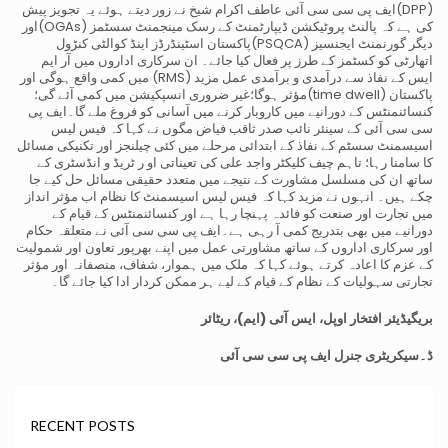
(DPP)ایف پی سی سی آئی عاطف اکرام شیخ نے زور دیتے ہوئے یہ تجویز پیش
کی ہے کہ پالنٹ پروٹیکشن ڈیپارٹمنٹ کے رسک مینجمنٹ سسٹمز (OGAs)اور
دیگر گورنمنٹ ایجنسیز (PSQCA)پاکستان اسٹینڈرڈز اینڈ کوالٹی کنڑول
اتھارٹی کو کسٹمز کے طرز پر فعال کیا جائے۔ ان سرکاری اداروں میں آر ایم
ایس کے نفاذ سے درآمدی و برآمدی عمل مزید (RMS) میں کمی واقع ہوگی اور
پاکستان (time dwell)مؤثر ہوگا؛غیر ضروری انسپکیشن میں کمی آئے گی؛
کنسائنمنٹس کے دورانیے میں کاروبار کرنے میں آسانی کو فروغ ملے گا۔ایف پی
سی سی آئی کے سینئر نائب صدر ثاقب فیاض مگوں نے کہا کہ فیس لیس
اسیسمنٹ سسٹم کے نفاذ کے ابتدائی مرحلے میں کئی چیلنجز اور تکنیکی مسائل
کا سامنا رہا؛ تاہم چیف کلیکٹر واجد علی کی تعیناتی او ر ٹریڈ و انڈسٹری کے
ساتھ ان کی مسلسل مشاورت کے نتیجے میں متعدد حقیقی مسائل حل کیے جا
چکے ہیں۔ انہوں نے مزید کہا کہ فیس لیس اسیسمنٹ کا نظام اب مؤثر انداز
میں تجارت اور صنعت کو فائدہ پہنچا رہا ہے اور کنسائنمنٹس کے قیام کے
دورانیے میں بھی بتدریج کمی آ رہی ہے۔ایف پی سی سی آئی نے متعلقہ حکام
اور سرکاری اداروں کے ساتھ مشاورتی عمل میں اپنے بھرپور تعاون اور شمولیت
کے عزم کا اعادہ کرتے ہوئے کہا کہ ملک میں ہموار، شفاف، منصفانہ اور مؤثر
تجارتی سہولیات کے نظام کے قیام کے لیے ہر ممکن کردار ادا کیا جائے گا۔
بریگیڈیئر افتخار اوپل، ایس آئی (ایم)، ریٹائر
ڈ۔
سیکریٹری جنرل ایف پی سی سی آئی
RECENT POSTS