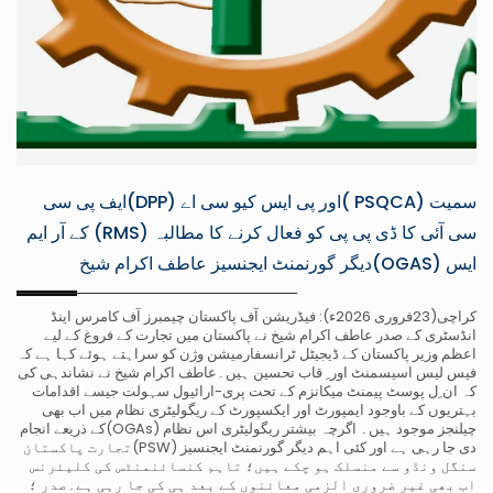
سمیت (PSQCA )اور پی ایس کیو سی اے (DPP)ایف پی سی
سی آئی کا ڈی پی پی کو فعال کرنے کا مطالبہ (RMS) کے آر ایم
ایس (OGAS)دیگر گورنمنٹ ایجنسیز عاطف اکرام شیخ
کراچی(23فروری 2026ء): فیڈریشن آف پاکستان چیمبرز آف کامرس اینڈ
انڈسٹری کے صدر عاطف اکرام شیخ نے پاکستان میں تجارت کے فروغ کے لیے
اعظم وزیر پاکستان کے ڈیجیٹل ٹرانسفارمیشن وژن کو سراہتے ہوئے کہا ہے کہ
فیس لیس اسیسمنٹ اور ِ قاب تحسین ہیں۔عاطف اکرام شیخ نے نشاندہی کی
کہ ان ِل پوسٹ پیمنٹ میکانزم کے تحت پری-ارائیول سہولت جیسے اقدامات
بہتریوں کے باوجود ایمپورٹ اور ایکسپورٹ کے ریگولیٹری نظام میں اب بھی
چیلنجز موجود ہیں۔ اگرچہ بیشتر ریگولیٹری اس نظام (OGAs)کے ذریعے انجام
دی جا رہی ہے اور کئی اہم دیگر گورنمنٹ ایجنسیز (PSW)تجارت پاکستان
سنگل ونڈو سے منسلک ہو چکے ہیں؛ تاہم کنسائنمنٹس کی کلیئرنس
اب بھی غیر ضروری الزمی معائنوں کے بعد ہی کی جا رہی ہے۔صدر ؛