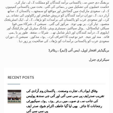
بریفنگ دی جس سے پاکستانی برآمد کنندگان کو مملکت کے لیے تیار کردہ
حکمت عملیوں کی تشکیل میں رہنمائی کی گئی۔بحث میں پاکستانی کمپنیوں
کے لیے سعودی مارکیٹ میں گنجائش اور مواقع کو سمجھنے، پاکستان کے ساتھ
آرڈر دینے کے دوران درآمد کنندگان کو درپیش چیلنجز اور رکاوٹوں کی نشاندہی
کرنے اور سعودی عرب کو پاکستان کی برآمدات کو بڑھانے کے لیے ایک اسٹریٹجک
منصوبہ تیار کرنے پر بھی توجہ مرکوز کی گئی۔ سیشن کے شرکاء میں فوڈ
سیکٹر، ٹیکسٹائل، ہوٹل سپالئیز، سینیٹری ویئر، بلڈنگ میٹریل اور مارکیٹنگ اور
ایڈووی کے درآمد کنندگان اور ڈیلر شامل تھے۔ شرکا نے متفقہ طور پر باہمی
فائدہ مند اور نتیجہ خیز نوعیت کا اعتراف کرتے ہوئے مذکورہ سیشن کے دوران
سعودی عرب کو پاکستانی برآمدات کو بڑھانے کی صالحیت پر زور دیا۔
بریگیڈیئر افتخار اوپل، ایس آئی (ایم) ، ریٹائرڈ
سیکرٹری جنرل
RECENT POSTS
وفاق ایوانہائے تجارت وصنعت۔ پاکستان ِوم آزادی کی
تقریب صدرایف پی سی سی آئی اور آئی جی سندھ پولیس
کی جانب سے ی صوبے میں بہتر ہوتے ہوئے سیکیورٹی
رجحانات کا جائزہ بھی لیا گیا عاطف اکرام شیخ، صدر ایف
پی سی سی آئی