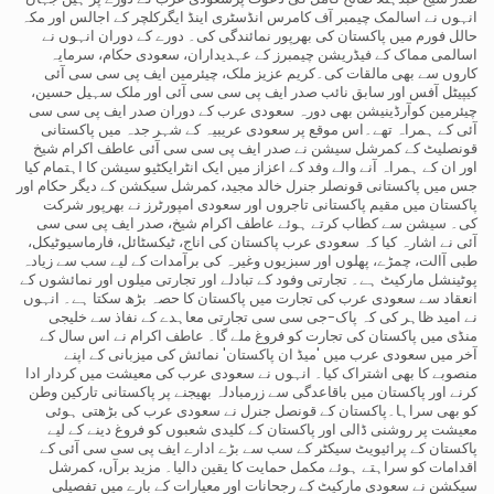
انہوں نے اسالمک چیمبر آف کامرس انڈسٹری اینڈ ایگرکلچر کے اجالس اور مکہ
حالل فورم میں پاکستان کی بھرپور نمائندگی کی۔ دورے کے دوران انہوں نے
اسالمی مماک کے فیڈریشن چیمبرز کے عہدیداران، سعودی حکام، سرمایہ
کاروں سے بھی مالقات کی۔کریم عزیز ملک، چیئرمین ایف پی سی سی آئی
کیپیٹل آفس اور سابق نائب صدر ایف پی سی سی آئی اور ملک سہیل حسین،
چیئرمین کوآرڈینیشن بھی دورہ سعودی عرب کے دوران صدر ایف پی سی سی
آئی کے ہمراہ تھے۔اس موقع پر سعودی عریبیہ کے شہر جدہ میں پاکستانی
قونصلیٹ کے کمرشل سیشن نے صدر ایف پی سی سی آئی عاطف اکرام شیخ
اور ان کے ہمراہ آنے والے وفد کے اعزاز میں ایک انٹرایکٹیو سیشن کا اہتمام کیا
جس میں پاکستانی قونصلر جنرل خالد مجید، کمرشل سیکشن کے دیگر حکام اور
پاکستان میں مقیم پاکستانی تاجروں اور سعودی امپورٹرز نے بھرپور شرکت
کی۔ سیشن سے کطاب کرتے ہوئے عاطف اکرام شیخ، صدر ایف پی سی سی
آئی نے اشارہ کیا کہ سعودی عرب پاکستان کی اناج، ٹیکسٹائل، فارماسیوٹیکل،
طبی آالت، چمڑے، پھلوں اور سبزیوں وغیرہ کی برآمدات کے لیے سب سے زیادہ
پوٹینشل مارکیٹ ہے۔ تجارتی وفود کے تبادلے اور تجارتی میلوں اور نمائشوں کے
انعقاد سے سعودی عرب کی تجارت میں پاکستان کا حصہ بڑھ سکتا ہے۔ انہوں
نے امید ظاہر کی کہ پاک-جی سی سی تجارتی معاہدے کے نفاذ سے خلیجی
منڈی میں پاکستان کی تجارت کو فروغ ملے گا۔ عاطف اکرام نے اس سال کے
آخر میں سعودی عرب میں 'میڈ ان پاکستان' نمائش کی میزبانی کے اپنے
منصوبے کا بھی اشتراک کیا۔ انہوں نے سعودی عرب کی معیشت میں کردار ادا
کرنے اور پاکستان میں باقاعدگی سے زرمبادلہ بھیجنے پر پاکستانی تارکین وطن
کو بھی سراہا۔پاکستان کے قونصل جنرل نے سعودی عرب کی بڑھتی ہوئی
معیشت پر روشنی ڈالی اور پاکستان کے کلیدی شعبوں کو فروغ دینے کے لیے
پاکستان کے پرائیویٹ سیکٹر کے سب سے بڑے ادارے ایف پی سی سی آئی کے
اقدامات کو سراہتے ہوئے مکمل حمایت کا یقین دالیا۔ مزید برآں، کمرشل
سیکشن نے سعودی مارکیٹ کے رجحانات اور معیارات کے بارے میں تفصیلی