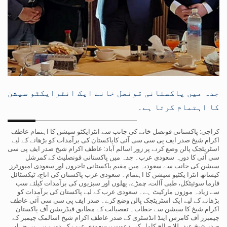
جدہ میں پاکستانی قونصل خانے ایک انٹرایکٹو سیشن
کا اہتمام کرتا ہے۔
کراچی: پاکستانی قونصل خانے کی جانب سے انٹرایکٹو سیشن کا اہتمام عاطف
اکرام شیخ صدر ایف پی سی سی آئی کاپاکستان کی برآمدات کو بڑھانے کے لیے
اسٹریٹجک پالن وضع کرنے پر زور اسالم آباد: عاطف اکرام شیخ صدر ایف پی سی
سی آئی کا دورہ سعودی عرب۔ جدہ میں پاکستانی قونصلیٹ کے کمرشل
سیشن کی جانب سے سعودیہ میں مقیم پاکستانی تاجروں اور سعودی امپورٹرز
کیساتھ انٹرا یکٹیو سیشن کا اہتمام۔ سعودی عرب پاکستان کی اناج، ٹیکسٹائل
فارما سوئیٹکل، طبی آالت، چمڑے، پھلوں اور سبزیوں کی برآمدات کیلئے سب
سے زیادہ موزوں مارکیٹ ہے۔ سعودی عرب کے لیے پاکستان کی برآمدات کو
بڑھانے کے لیے ایک اسٹریٹجک پالن وضع کرے۔ صدر ایف پی سی سی آئی عاطف
اکرام شیخ کا سیشن سے خطاب۔ تفصیالت کے مطابق فیڈریشن آف پاکستان
چیمبرز آف کامرس اینڈ انڈسٹری کے صدر عاطف اکرام شیخ اسالمک چیمبر کے
صدر شیخ عبدہللا صالح کامل کی دعوت پرسعودی عرب کے دورے پر ہیں جہاں