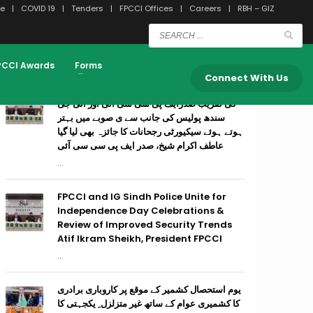
e
COVID 19
Tenders
FPCCI Offices
Careers
RBH – GIZ
RECENT POSTS
PCCI Awards
Forms
Connect With Us
وفاق ایوانہائے تجارت وصنعت۔ پاکستان ِوم آزادی
کی تقریب صدرایف پی سی سی آئی اور آئی جی
سندھ پولیس کی جانب سے ی صوبے میں بہتر
ہوتے ہوئے سیکیورٹی رجحانات کا جائزہ بھی لیا گیا
عاطف اکرام شیخ، صدر ایف پی سی سی آئی
...
FPCCI and IG Sindh Police Unite for
Independence Day Celebrations &
Review of Improved Security Trends
Atif Ikram Sheikh, President FPCCI
...
یوم استحصال کشمیر کے موقع پر کاروباری برادری
کا کشمیری عوام کے ساتھ غیر متزلزل ِ یکجہتی کا