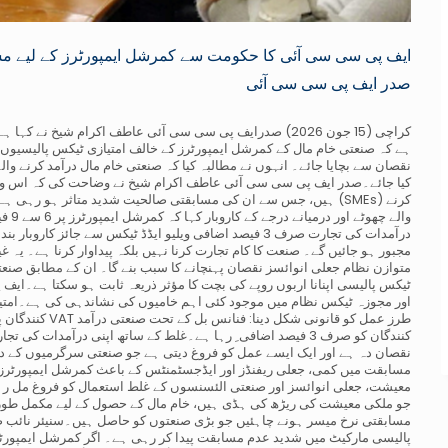
ایف پی سی سی آئی کا حکومت سے کمرشل ایمپورٹرز کے لیے مس
صدر ایف پی سی سی آئی
کراچی (15 جون 2026) صدرایف پی سی سی آئی عاطف اکرام شیخ ن
ہے کہ صنعتی خام مال کے کمرشل ایمپورٹرز کے خالف امتیازی ٹیکس پالیسیوں ک
نقصان سے بچایا جائے۔ انہوں نے مطالبہ کیا کہ صنعتی خام مال درآمد کرنے و
کیا جائے۔صدر ایف پی سی سی آئی عاطف اکرام شیخ نے وضاحت کی کہ اس وق
ہیں، جس سے ان کی مسابقتی صالحیت شدید متاثر ہو رہی ہے اور ان پ
والے
مجبور ہو جائیں گے۔ صنعت کا کام تجارت کرنا نہیں بلکہ پیداوار کرنا ہے۔ یہ
ٹیکس پالیسی اپنانا اربوں روپے کی بچت کا مؤثر ذریعہ ثابت ہو سکتا ہے۔ای
اور مجوزہ ٹیکس نظام میں موجود کئی اہم خامیوں کی نشاندہی کی ہے۔امتیازی
کنندگان کو صرف 3 فیصد اضافی ِ رہا ہے۔غلط کے ساتھ اپنی درآمد
نقصان دہ ہے اور ایک ایسے عمل کو فروغ دیتی ہے جو صنعتی سرگرمیوں کے د
مسابقت میں کمی، جعلی ریفنڈز اور ایڈجسٹمنٹس کے باعث کمرشل ایمپورٹرز ک
معیشت، جعلی انوائسز اور صنعتی الئسنسوں کے غلط استعمال کو فروغ مل رہا ہ
جو ملکی معیشت کی ریڑھ کی ہڈی ہیں، خام مال کے حصول کے لیے مکمل طور پ
مسابقتی نرخ میسر ہونے چاہئیں جو بڑی صنعتوں کو حاصل ہیں۔سنیئر نائب ص
پالیسی مارکیٹ میں شدید عدم مسابقت پیدا کر رہی ہے۔ اگر کمرشل ایمپورٹرز ک