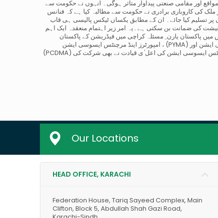
واقع اور مقامی صنعتی پیداوار متاثر ہوگی۔ انہوں نے حکومت سے
ملک کی کاروباری برادری نے حکومت سے مطالبہ کیا ہے کہ فنانس
وں پر تسلیم کیا جائے۔ ان کے مطابق یکساں ٹیکس پالیسی ہی قاب
 معیشت کی ضمانت بن سکتی ہے۔یہ امر زیر اہتمام منعقدہ ایک اہم
 یارن ِ مسئلہ کراچی میں فیڈریشن کے پاکستان (PALIMA) (پاکستان آرٹیفیشل لیدر
امپورٹرز اینڈ مرچنٹس ایسوسی ایشن ، (PYMA) مرچنٹس ایسوسی ایشن اور (PISMA) اکستان آئرن اینڈ اسٹیل مرچنٹس ایسوسی ایشن
Our Locations
HEAD OFFICE, KARACHI
Federation House, Tariq Sayeed Complex, Main
Clifton, Block 5, Abdullah Shah Gazi Road,
Karachi-Sindh.