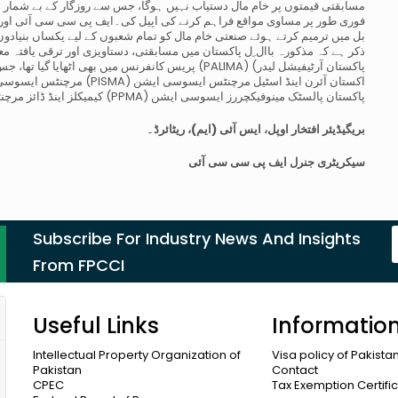
مسابقتی قیمتوں پر خام مال دستیاب نہیں ہوگا، جس سے روزگار کے بے شمار م
فوری طور پر مساوی مواقع فراہم کرنے کی اپیل کی۔ایف پی سی سی آئی اور 
بل میں ترمیم کرتے ہوئے صنعتی خام مال کو تمام شعبوں کے لیے یکساں بنیاد
ذکر ہے کہ مذکورہ باال ِل پاکستان میں مسابقتی، دستاویزی اور ترقی یافتہ
پریس کانفرنس میں بھی اٹھایا گیا تھا، جس میں پاکستان
(PCDMA) کیمیکلز اینڈ ڈائز مرچنٹس ایسوسی ایشن کی اعل ٰی قیادت نے بھی شرکت کی (PPMA) پاکستان پالسٹک مینوفیکچررز ایسوسی ایشن
بریگیڈیئر افتخار اوپل، ایس آئی (ایم)، ریٹائرڈ۔
سیکریٹری جنرل ایف پی سی سی آئی
Subscribe For Industry News And Insights
From FPCCI
Useful Links
Informatio
Intellectual Property Organization of
Visa policy of Pakista
Pakistan
Contact
CPEC
Tax Exemption Certifi