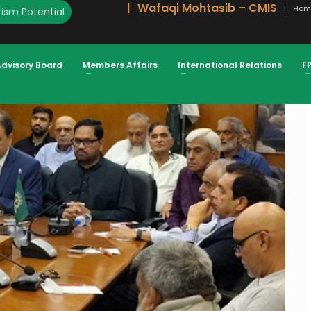
Wafaqi Mohtasib – CMIS
Hom
ism Potential
Advisory Board
Members Affairs
International Relations
F