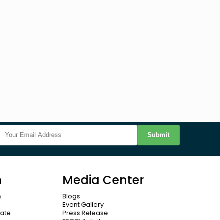
Submit
n
Media Center
n
Blogs
Event Gallery
cate
Press Release