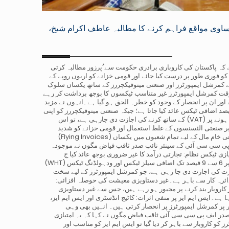
اوی مواقع فراہم کرنے کا مطالبہ عاطف اکرام شیخ،
ے کہا ہے کہ پاکستان کی کاروباری برادری حکومت سے ُپرزور مطالبہ کرتی
و فوری طور پر درست کیا جائے اور قومی خزانے کو اربوں روپے کے
الے کمرشل ایمپورٹرز اور صنعتی مینوفیکچررز کے ساتھ یکساں سلوک
ت کمرشل ایمپورٹرز غیر متناسب ٹیکسوں کا بوجھ برداشت کر رہے
ر انحصار کے وجود کو خطرہ الحق ہو گیا ہے۔انہوں نے مزید (SMEs) کرنے
 چھوٹے اور درمیانے درجے کے کاروبار کہا کہ کمرشل ایمپورٹرز پر 6 سے 9 فیصد اضافی ٹیکس عائد کیا جاتا ہے؛ جبکہ صنعتی مینوفیکچررز کو اپنی
کے ساتھ کرنے کی اجازت دی جارہی ہے، تو اس (VAT) درآمدات کی تجارت صرف 3 فیصد اضافی ویلیو ایڈڈ ٹیکس سے جائز کاروبار بند ہونے پر
 غیر صنعتی الئسنسوں کے غلط استعمال اور قومی خزانے کو شدید
(Flying Invoices) متوازن نظام جعلی انوائسز نقصان پہنچانے کا سبب بنے گا۔ ان کے مطابق صنعتی خام مال کے لیے تمام شعبوں میں یکساں
ف پی سی سی آئی کے سینئر نائب صدر ثاقب فیاض مگوں نے موجودہ
 ٹیکس نظام: تجارتی درآمد کا غیر ضروری بوجھ عائد کیا ج
(WHT) کنندگان پر 6 سے 9 فیصد تک اضافی سیلز ٹیکس اور ودہولڈنگ ٹیکس VAT طرز عمل کو قانونی شکل دینا: فنانس بل کے تحت صنعتی درآمد
ات کی تجارت کی اجازت دی جا رہی ہے، جو کمرشل ایمپورٹرز کے لیے سخت
ائرہ کار سے باہر ہے۔غیر دستاویزی معیشت کی حوصلہ افزائی:
اروبار بند کرنے پر مجبور ہو رہے ہیں، جس سے غیر دستاویزی
ے۔ایس ایم ایز پر منفی اثرات: کاٹیج انڈسٹری اور ایس ایم ایز،
ر کمرشل ایمپورٹرز پر انحصار کرتی ہیں۔ انہیں بھی وہی
در ایف پی سی سی آئی ثاقب فیاض مگوں نے کہا کہ یہ امتیازی
و کاروبار سے باہر کر دیا گیا تو ایس ایم ایز کو مناسب اور