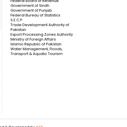
Federal Board of Revenue
Government of Sindh
Government of Punjab
Federal Bureau of Statistics
S.E.C.P
Trade Development Authority of
Pakistan
Export Processing Zones Authority
Ministry of Foreign Affairs
Islamic Republic of Pakistan
Water Management, Floods,
Transport & Aquatic Tourism