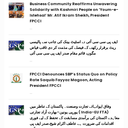
Business Community Reaffirms Unwavering
Solidarity with Kashmiri People on ‘Youm-e-
Istehsal’ Mr. Atif Ikram Sheikh, President
FPCCI
...
ایف پی سی سی آئی نے اسٹیٹ بینک کی جانب سے پالیسی
ریٹ برقرار رکھنے کے فیصلے کی مذمت کر دی ثاقب فیاض
مگوں، قائم مقام صدر ایف پی سی سی آئی
...
FPCCI Denounces SBP’s Status Quo on Policy
Rate Saquib Fayyaz Magoon, Acting
President FPCCI
...
وفاق ایوانہائے تجارت وصنعت۔ پاکستان کے تناظر میں
(India–EU FTA ) یورپی یونین–بھارت آزاد تجارتی
معاہدے اکستان کی برآمدی مسابقت کے تحفظ کے لیے فوری
اقدامات کی ضرورت ہے عاطف اکرام شیخ،صدر ایف پی