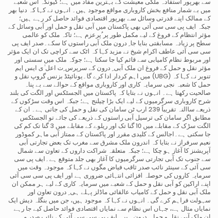
سے بھرپور استفادہ ملکی معیشت کے بہترین مفاد میں ہے؛ کیونکہ اس شعبے
میں بے شمار منافع بخش کاروباری مواقع موجود ہیں۔ انہوں نے کہا کہ دنیا بھر
کے ممالک اپنے قدرتی وسائل سے بھرپور اقتصادی فوائد حاصل کر رہے ہیں؛
جبکہ ایف پی سی سی آئی بھی پاکستان میں آبی نقل و حمل اور آبی وسائل کے
مؤثر انتظام کے فروغ کے لیے مکمل طور پر ُپرعزم ہے؛ تاکہ ملک کو عالمی
سطح پر زیادہ مسابقتی بنایا جا ِ درون ملک آبی راستوں کا سکے۔صدر ایف پی
سی سی آئی عاطف اکرام شیخ نے مزید کہا کہ اٹک سے کراچی تک ان ایک مؤثر
اور مربوط نظام کامیابی سے قائم کیا جا سکتا ہے؛ جوکہ ملک میں سستی اور
مؤثر نقل و حمل کے فروغ ان ملک آبی ِ درون کے سرپرس ِت اعل ٰی ایس ایم
تنویر نے کہا کہ (UBG) میں اہم کردار ادا کرے گا۔یونائیٹڈ بزنس گروپ نقل و
حمل کا شعبہ نجی سرمایہ کاری اور کاروباری مواقع کے حوالے سے بے پناہ
صالحیت رکھتا ہے۔ انہوں نے بتایا کہ پاکستان میں الجسٹکس اور الگت کی بلند
شرح کاروباری سرگرمیوں کے لیے ایک بڑا چیلنج ہے؛ جبکہ اس وقت سڑکوں کے
ذریعے ساالنہ تقریباً 239 ارب ٹن سامان کی نقل و حمل کی جاتی ہے۔ ان کے
مطابق اگر سامان کی ترسیل آبی راستوں کے ذریعے کی جائے تو الجسٹکس
الگت سڑک کے مقابلے میں 10 گنا تک اور ریلوے کے مقابلے میں 3 گنا تک کم کی
جا سکتی ہے۔اجالس کے کلیدی مقرر اور پاکستان کے ممتاز آبی ماہر کموڈور
نعیم سرفراز نے بتایا کہ اندرون ملک مشرق سے مغرب تک بعض تجارتی آبی
آپریشنز کا آغاز ہو چکا ہے؛ جبکہ متعلقہ شراکت داروں کے تعاون سے شمال
سے جنوب تک آبی تجارتی سرگرمیوں کا آغاز بھی جلد متوقع ہے۔ایف پی سی
سی آئی کے سینئر نائب صدر ثاقب فیاض مگوں نے کہا کہ موجودہ وقت میں
سرمایہ کاروں کی حوصلہ افزائی انتہائی ضروری ہے اور ایف پی سی سی آئی
اپنے اراکین کو آبی نقل و حمل کے شعبے میں سرمایہ کاری کے لیے ہر ممکن ان
ملک آبی نقل و حمل کے کامیاب عالقائی ماڈلز پہلے ہی ِ درون تعاون اور
سہولت فراہم کرے گی۔ انہوں نے کہا کہ موجود ہیں، جن میں بنگلہ دیش ایک
نمایاں مثال ہے، جہاں اس نظام سے نمایاں اقتصادی فوائد حاصل کیے جا رہے
ان ملک آبی نقل و حمل ِ درون ہیں۔ایف پی سی سی آئی کے نائب صدر و