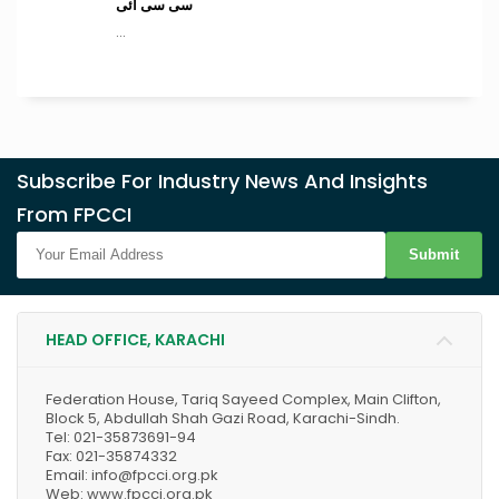
سی سی آئی
...
Subscribe For Industry News And Insights
From FPCCI
Submit
HEAD OFFICE, KARACHI
Federation House, Tariq Sayeed Complex, Main Clifton,
Block 5, Abdullah Shah Gazi Road, Karachi-Sindh.
Tel: 021-35873691-94
Fax: 021-35874332
Email: info@fpcci.org.pk
Web: www.fpcci.org.pk