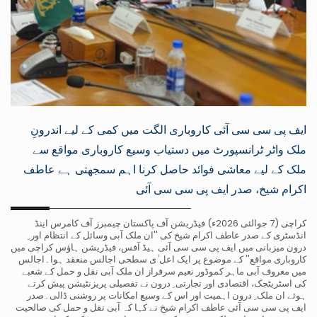
ایف پی سی سی آئی کاروباری الگت میں کمی کے لیے اندرونِ
ملک واٹر ٹرانسپورٹ میں دستیاب وسیع کاروباری مواقع سے
ملک کے لیے معاشی فوائد حاصل کرنا اہم سمجھتی ہے عاطف
اکرام شیخ، صدر ایف پی سی سی آئی
کراچی (7 جوالئی 2026ء) فیڈریشن آف پاکستان چیمبرز آف کامرس اینڈ
انڈسٹری کے صدر عاطف اکرام شیخ کی ''ان ملک آبی وسائل کے انتظام اور ِ
درون میزبانی میں ایف پی سی سی آئی ہیڈ آفس، فیڈریشن ہاؤس کراچی میں
کاروباری مواقع'' کے موضوع پر ایک اعل ٰی سطحی اجالس منعقد ہوا۔اجالس
میں معروف آبی ماہر کموڈور نعیم سرفراز ان ملک آبی نقل و حمل کے شعبے
کی اسٹریٹجک، اقتصادی اور تجارتی ِ درون نے تفصیلی پریزنٹیشن پیش کرتے
ہوئے ان ملک ِ درون اہمیت اور اس کے وسیع امکانات پر روشنی ڈالی۔صدر
ایف پی سی سی آئی عاطف اکرام شیخ نے کہا کہ آبی نقل و حمل کی صالحیت