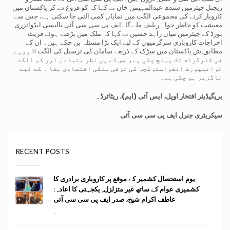
ریجنل چیئرمین سندھ عبدالمہیمن خان نے کہا کہ کو فروغ دے کر پاکستان میں
کاروبار کرنے کی مجموعی الگت میں نمایاں کمی الئی جا سکتی ہے، جس سے
معیشت کو خاطر خواہ ریلیف ملے گا۔ایف پی سی سی آئی پالیسی ایڈوائزری
بورڈ کے چیئرمین میاں زاہد حسین نے کہا کہ ملک میں بڑھتے ہوئے فریٹ
اخراجات کاروباری سرگرمیوں کے لیے ایک بڑا مسئلہ بن چکے ہیں۔ ان کے
مطابق ِش پاکستان میں سڑک کے ذریعے سامان کی ترسیل کی الگت 11 روپے
فی کلوگرام تک پہنچ چکی ہے، جس کے پی نظر متبادل اور کم الگت
ٹرانسپورٹ انفراسٹرکچر کی ترقی ملکی اقتصادی بقا ء کے لیے
ناگزیر ہو چکی ہے۔
بریگیڈیئر افتخار اوپل، ایس آئی (ایم)، ریٹائرڈ۔
سیکریٹری جنرل ایف پی سی سی آئی
RECENT POSTS
یوم استحصال کشمیر کے موقع پر کاروباری برادری کا
کشمیری عوام کے ساتھ غیر متزلزل ِ یکجہتی کا اعادہ:
عاطف اکرام شیخ، صدر ایف پی سی سی آئی
...