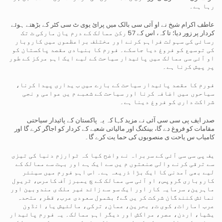
رہا ہے۔
عاطف اکرام شیخ نے او آئی سی بالک میں پرائ یوی ٹ سی کٹر کے بڑھتے ہوئے
کردار پر زور دیا؛ تا کہ، اس کے 57
رکن ممالک کے درم یان مارکی ٹ تک
رسائی کی سہولت فراہم کرنے اور مختلف براعظموں میں کاروبار
کی توسیع
کو فروغ دیا جاسکے۔ فورم کا بنیادی مقصد پاکستان کو
او آئی سی ممالک میں پائیدار سیاحت کے لیے ایک اہم مرکز
کے طور
پر پیش کرنا ہے۔
فورم کا مقصد پائیدار سیاحت کے بارے میں ب یداری پیدا کرنا،
سیاحوں میں اضافہ کرنا اور سیاحت کے شعبے م یں
عوامی و نجی
شراکت داری کو فروغ دینا ہے۔
صدر ایف پی سی سی آئی نے مزید کہا کہ یہ پاکستان کے پائیدار سیاحتی
مقامات کو فروغ دے گا، بینکنگ اور
مالیاتی شعبے کے کردار کو اجاگر کرے گا اور
کامیاب س یاحت ی منصوبوں کی حما یت کرے گا۔
یف پی سی سی آئی کے سربراہ نے واضح کیا کہ ٹوارزم دنیا کی تیزی
سے ترقی کرنے والی صنعتوں م یں سے
ایک ہے اور بہت سے ممالک کے
لیے بھی آمدنی کا ایک بڑا ذریعہ ہے۔ اس اہم فورم میں سینئر
کاروباری گروپس،
او آئی سی ممالک کے چ یمبرز آف کامرس، ٹریول
ماہرین، سرمایہ کار اور ایک سو سے زائد غیر ملک ی مندوبین اور
نمائش کنندگان شرکت کر یں گے؛ بشمول سعودی عرب، قطر، متحدہ
عرب امارات، کوی ت، بحرین، عمان، ترکی،
مالئیش یا، انڈون
یشیا، اردن، مصر، مراکش اور دیگر اہم ممالک۔ یہ فورم پائیدار