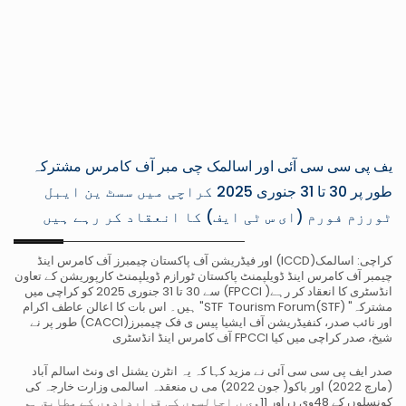
یف پی سی سی آئی اور اسالمک چی مبر آف کامرس مشترکہ
طور پر 30 تا 31 جنوری 2025 کراچی میں سسٹ ین ایبل
ٹورزم فورم (ای س ٹی ایف) کا انعقاد کر رہے ہیں
اور فیڈریشن آف پاکستان چیمبرز آف کامرس اینڈ (ICCD)کراچی: اسالمک
چیمبر آف کامرس اینڈ ڈویلپمنٹ
پاکستان ٹورازم ڈویلپمنٹ کارپوریشن کے تعاون
سے 30 تا 31 جنوری 2025 کو کراچی میں (FPCCI )انڈسٹری
کا انعقاد کر رہے
ہیں۔ اس بات کا اعالن عاطف اکرام "STF Tourism Forum(STF) "مشترکہ
طور پر
نے (CACCI)اور نائب صدر، کنفیڈریشن آف ایشیا پیس ی فک چیمبرز
آف کامرس اینڈ انڈسٹری FPCCI شیخ، صدر
کراچی میں کیا
صدر ایف پی سی سی آئی نے مزید کہا کہ یہ انٹرن یشنل ای ونٹ اسالم آباد
(مارچ 2022) اور باکو( جون 2022) می ں منعقدہ
اسالمی وزارت خارجہ کی
کونسلوں کے 48وی ں اور 11وی ں اجالسوں کی قراردادوں کے مطابق ہو