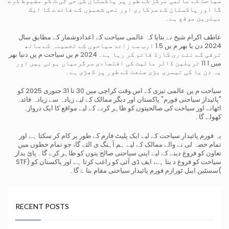
سیاحت کے عالمی مرکز کے طور پر
پاکستان کی حی ثی ت کو مضبوط کرے
گا اور پاکستان کے سرکاری اور نجی شعبوں کے فائدے کا ایک
بہترین موقع
ہے۔
عاطف اکرام شیخ نے بتایا کہ عالمی سیاحت کے اعدادوشمار کے مطابق سال
2024 دن یا بھر م یں 1.5 ارب سے زائد
سیاحوں کے تخمینہ کے ساتھ
ترقی کے نئے ری کارڈ قائم کر رہا ہے۔ 2024 م یں سیاحت م یں دنیا بھر
میں 11.1
ٹریلین ڈالر مالیت کی اقتصادی سرگرمیاں ہوئی ہیں اور
یہ دن یا کی تیسری بڑی صنعت کے طور پر کھڑی ہے۔
سیاحت م یں عالمی تیزی کے اس وقت کراچی میں 30 تا 31 جنوری 2025 کو
"پائیدار سیاحتی فورم" پاکستان اور
دیگر ممالک کے لیے زیادہ سے زیادہ فائدہ
اٹھانے اور سیاحت کی صالحیتوں کو ظاہر کرنے کے لیے مواقع کا ایک
دروازہ
کھولے گا۔
یہ فورم پائیدار سیاحت کے لیے ایک پلیٹ فارم کے طور پر کام کر سکتا ہے اور
تمام حصہ لی نے والے ممالک کے
لیے ہم آہنگ ی الئے گا، جو تمام خطوں میں
تعاون کو فروغ دینے کے لیے اپنی سیاحتی صالح یتوں کو ظاہر کرے گا۔
پائ یدار
سیاحت کو فروغ د یتا ہے، ایف ڈی آئی کو راغب کرتا ہے اور پاکستان کو (STF
)سسٹین ایبل ٹورازم فورم
پائیدار سیاحتی مقام بنا ۓ گا۔
RECENT POSTS