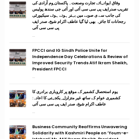
وفاق ایوانہائے تجارت وصنعت۔ پاکستان ِوم آزادی کی
تقریب صدرایف پی سی سی آئی اور آئی جی سندھ پولیس
کی جانب سے ی صوبے میں بہتر ہوتے ہوئے سیکیورٹی
رجحانات کا جائزہ بھی لیا گیا عاطف اکرام شیخ، صدر ایف
پی سی سی آئی
...
FPCCI and IG Sindh Police Unite for
Independence Day Celebrations & Review of
Improved Security Trends Atif Ikram Sheikh,
President FPCCI
...
یوم استحصال کشمیر کے موقع پر کاروباری برادری کا
کشمیری عوام کے ساتھ غیر متزلزل ِ یکجہتی کا اعادہ:
عاطف اکرام شیخ، صدر ایف پی سی سی آئی
...
Business Community Reaffirms Unwavering
Solidarity with Kashmiri People on ‘Youm-e-