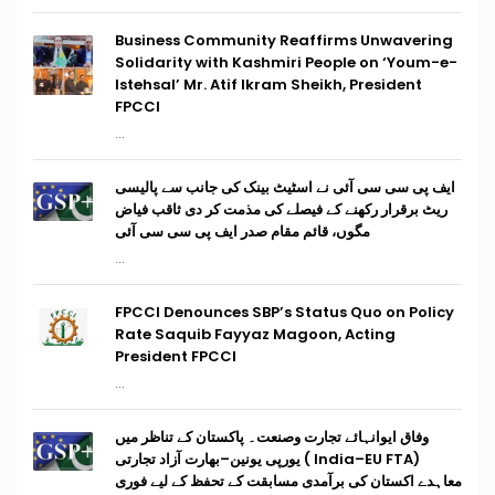
Business Community Reaffirms Unwavering
Solidarity with Kashmiri People on ‘Youm-e-
Istehsal’ Mr. Atif Ikram Sheikh, President
FPCCI
...
ایف پی سی سی آئی نے اسٹیٹ بینک کی جانب سے پالیسی
ریٹ برقرار رکھنے کے فیصلے کی مذمت کر دی ثاقب فیاض
مگوں، قائم مقام صدر ایف پی سی سی آئی
...
FPCCI Denounces SBP’s Status Quo on Policy
Rate Saquib Fayyaz Magoon, Acting
President FPCCI
...
وفاق ایوانہائے تجارت وصنعت۔ پاکستان کے تناظر میں
(India–EU FTA ) یورپی یونین–بھارت آزاد تجارتی
معاہدے اکستان کی برآمدی مسابقت کے تحفظ کے لیے فوری