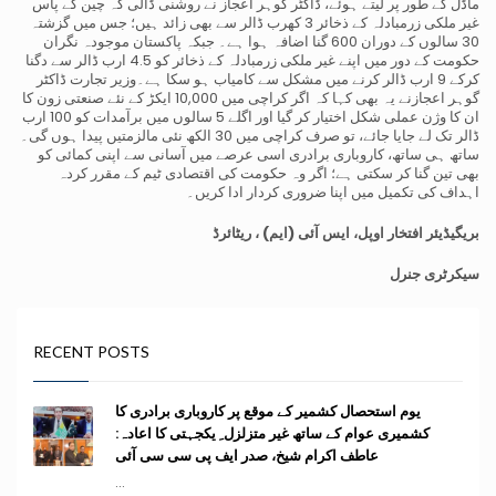
ماڈل کے طور پر لیتے ہوئے، ڈاکٹر گوہر اعجاز نے روشنی ڈالی کہ چین کے پاس
غیر ملکی زرمبادلہ کے ذخائر 3 کھرب ڈالر سے بھی زائد ہیں؛ جس میں گزشتہ
30 سالوں کے دوران 600 گنا اضافہ ہوا ہے۔ جبکہ پاکستان موجودہ نگران
حکومت کے دور میں اپنے غیر ملکی زرمبادلہ کے ذخائر کو 4.5 ارب ڈالر سے دگنا
کرکے 9 ارب ڈالر کرنے میں مشکل سے کامیاب ہو سکا ہے۔وزیر تجارت ڈاکٹر
گوہر اعجازنے یہ بھی کہا کہ اگر کراچی میں 10,000 ایکڑ کے نئے صنعتی زون کا
ان کا وژن عملی شکل اختیار کر گیا اور اگلے 5 سالوں میں برآمدات کو 100 ارب
ڈالر تک لے جایا جائے، تو صرف کراچی میں 30 الکھ نئی مالزمتیں پیدا ہوں گی۔
ساتھ ہی ساتھ، کاروباری برادری اسی عرصے میں آسانی سے اپنی کمائی کو
بھی تین گنا کر سکتی ہے؛ اگر وہ حکومت کی اقتصادی ٹیم کے مقرر کردہ
اہداف کی تکمیل میں اپنا ضروری کردار ادا کریں۔
بریگیڈیئر افتخار اوپل، ایس آئی (ایم) ، ریٹائرڈ
سیکرٹری جنرل
RECENT POSTS
یوم استحصال کشمیر کے موقع پر کاروباری برادری کا
کشمیری عوام کے ساتھ غیر متزلزل ِ یکجہتی کا اعادہ:
عاطف اکرام شیخ، صدر ایف پی سی سی آئی
...