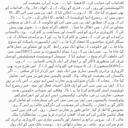
اقدامات کی حمایت کرنے کا فیصلہ کیا ہے۔ مزید آبراں، معیشت کی
ڈاکیومنٹیشن اور روپے کی بے قدری کو روکنے کے لیے اٹھائے جانے والے اقدامات کو
بھی سپورٹ کیا جائے گا۔ انہوں نے اعالن کیا کہ ایف پی سی سی آئی اگلے 10
دنوں میں اپنے ریسرچ اینڈ ڈویلپمنٹ کے ڈھانچے کا اعالن کرنے جا رہا ہے؛ تاکہ
ان کے وژن کے مطابق ایف پی سی سی آئی کو حکومت کے لیے اعل ٰی سطحی
مشاورتی ادارے میں ڈھاال جا سکے۔ عاطف اکرام شیخ نے یہ تجویز بھی پیش
کی کہ کاروباری برادری کو اپنی کاسٹ اور مسابقت پر کام کرتے ہوئے پاکستانی
برآمدات کو تیز کرنے کے مشن پر کام کرنا چاہیے اور اہم برآمدی ممالک کے لیے
سنگل کنٹری نمائشوں کا انعقاد کرنا چاہیے؛ اپنی ایکسپورٹ باسکٹ کو متنوع
بنانا چاہیے اور حکومت کے ساتھ ایک موثر رابطہ کاری اور مشاورتی عمل قائم
کیا جانا چاہیے۔صدرایف پی کے زیراہتمام ایکسپورٹ پر مبنی (SIFC)سی سی
آئی عاطف اکرام شیخ نے تسلیم کیا کہ سپیشل انویسٹمنٹ فیسیلیٹیشن کونسل
ٹیرف کی منظوری ڈاکٹر گوہر اعجاز کی ایک تاریخی کامیابی ہے۔ انہوں
نے(kWh)صنعتوں کے لیے 9 سینٹ فی کلو واٹ آوور کہا کہ اس طرح مزید بھی
کاروباری برادری پالیسی سازی میں ایک نتیجہ خیز کردار ادا کر سکتی ہے، اگر
پاکستان کی معیشت کو چالنے والے کلیدی پالیسی ساز فورمز میں اسے شامل
کیا جائے۔پنجاب کے نگراں صوبائی وزیر تجارت ایس ایم تنویر نے اس بات پر زور
دیا کہ ایف پی سی سی آئی کو ایک قابل اعتماد، فعال اور نتیجہ خیز ریسرچ اینڈ
ڈویلپمنٹ اسٹر کچرقائم کرنا چاہیے؛ تاکہ وفاقی اور صوبائی حکومتیں بجٹ،
صنعتی، تجارتی، زرعی، مالیاتی، ٹیکسیشن، ایس ایم ایز اور انفراسٹرکچر
وڈویلپمنٹ پالیسیوں میں ایف پی سی سی آئی کی سفارشات کو شامل کریں۔
ڈاکٹر گوہر اعجاز نے پاکستان کی معیشت کی دگرگوں حالت پر اپنی گہری
تشویش کا اظہار کیا۔ خاص طور پر تجارتی خسارے؛ روپے کی قدر میں کمی؛
فعال ٹیکس فائلرز کی کم تعداد؛ افغان ٹرانزٹ ٹریڈ میں بے ضابطگیاں؛ ملک
چالنے کے لیے بیرونی ذرائع پر انحصار اور پالیسی سازی میں کاروباری برادری کی
عدم شرکت پر وہ خاصے پر یشان دکھائی دیئے۔دوست ملک چین کو ایک رول