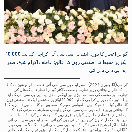
گوہر اعجاز کا دورہ ایف پی سی سی آئی کراچی کے لیے 10,000
ایکڑ پر محیط نئے صنعتی زون کا اعالن: عاطف اکرام شیخ، صدر
ایف پی سی سی آئی
کراچی(13 جنوری 2024) : صدرایف پی سی سی آئی عاطف اکرام شیخ نے کہا
ہے کہ نگراں وفاقی وزیر تجارت وصنعت ڈاکٹر گوہر اعجاز نے پاکستان کی
تجارت اور صنعت کی سب سے بڑی اور اپیکس باڈی ایف پی پی سی آئی کے اپنے
پہلے دورے کے دوران کراچی کے لیے 10,000 ایکڑ پر مشتمل ایک نئے صنعتی زون
کا اعالن کیا ہے؛ جو کہ بین االقوامی معیار کے مطابق ہو گا۔ انہوں نے مزید کہا
کہ وفاقی وزیر نے ایف پی سی سی آئی کو پالیسی سفارشات مرتب کرنے کے
لیے اعل ٰی اقتصادی ماہرین کوایڈوائزری رول کے لیے شامل کرنے کے سلسلے
میں اپنے مکمل تعاون کی یقین دہانی بھی کروائی۔صدر ایف پی سی سی آئی
عاطف اکرام شیخ نے مزید کہا کہ ایف پی سی سی آئی نے اگلے 5 سالوں میں
100 ارب ڈالر کے برآمدی ہدف کو حاصل کرنے کے لیے وزیر تجارت کے اصالحاتی