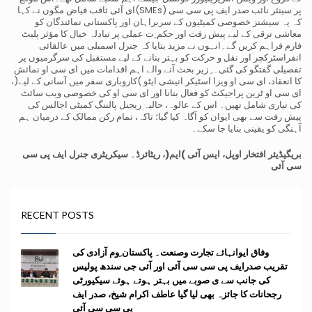
پر سینئر نائب صدر ایف پی سی سی (SMEs)ای آئی ثاقب فیاض مگوں نے کہا
کہ یہ سیشنز خصوصی کمیٹیوں کے سربراہان اور پاکستانی نمائندگان کو
معاشی ترقی کے لیے پیش رفت اور حکم ِت عملی پر تبادلہ خیال کا مؤثر پلیٹ
فارم فراہم کریں گے۔انہوں نے مزید بتایا کہ جنرل اسمبلی میں عالقائی
انفراسٹرکچر اور نقل و حرکت کو بہتر بنانے کے لیے مستقبل کی سرگرمیوں پر
تفصیلی گفتگو کی گئی۔ ِ زیر بحث آنے والے اہم اقدامات میں ای سی او نمائش
کا انعقاد، ای سی او ویزا اسٹیکر انیشی ایٹو )کاروباری سفر میں آسانی کے لیے(،
ای سی او ٹرین پراجیکٹ کو فعال بنانا اور ای سی او کی خصوصی ویب سائٹ
کی تیاری شامل تھیں۔ اس کے عالوہ، حالیہ ریجنل پالننگ کمیٹی اجالس کی
پیش رفت سے بھی ایوان کو آگاہ کیا گیا؛ تاکہ، تمام رکن ممالک کے درمیان ہم
آہنگی کو یقینی بنایا جا سکے۔
بریگیڈیئر افتخار اوپل، ایس آئی )ایم(، ریٹائرڈ۔
سیکریٹری جنرل ایف پی سی
سی آئی
RECENT POSTS
وفاق ایوانہائے تجارت وصنعت۔ پاکستان ِوم آزادی کی
تقریب صدرایف پی سی سی آئی اور آئی جی سندھ پولیس
کی جانب سے ی صوبے میں بہتر ہوتے ہوئے سیکیورٹی
رجحانات کا جائزہ بھی لیا گیا عاطف اکرام شیخ، صدر ایف
پی سی سی آئی