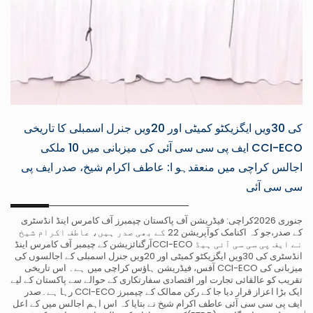
کی 30ویں ایگزیکٹو کمیٹی اور 20ویں جنرل اسمبلی کا تاریخی
CCI-ECO ایف پی سی سی آئی کی میزبانی میں 10 ملکی
اجالس کراچی میں منعقدہو ا: عاطف اکرام شیخ، صدر ایف پی
سی سی آئی
جنوری 2026کراچی: فیڈریشن آف پاکستان چیمبرز آف کامرس اینڈ انڈسٹری
کے صدر،جو کہ اکنامک کوآپریشن 22 کے بھی صدر ہیں، عاطف اکرام شیخ
نے ایف پی سی سی آئی ہیڈ CCI-ECOآرگنائزیشن کے چیمبر آف کامرس اینڈ
انڈسٹری کی 30ویں ایگزیکٹو کمیٹی اور 20ویں جنرل اسمبلی کے اجالسوں کی
میزبانی کی CCI-ECO آفس، فیڈریشن ہاؤس کراچی میں ہے۔ اس تاریخی
تقریب کو عالقائی تجارت اور اقتصادی سفارتکاری کے حوالے سے پاکستان کے لیے
ایک بڑا اعزاز قرار دیا جا کے رکن ممالک کے چیمبرز CCI-ECO رہا ہے۔صدر
ایف پی سی سی آئی عاطف اکرام شیخ نے بتایا کہ اس اہم اجالس میں کے اعل