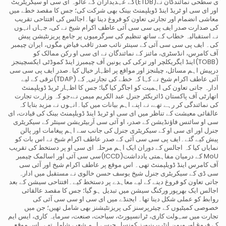
ٰی سطحی نمائندگان نے(ETDB)کے عہدیداران کے عالوہ ای سی او سیکریٹریٹ
اور ای سی او ٹریڈ اینڈ ڈویلپمنٹ بینک بھی شرکت کی؛ جس کا مقصد خطے میں
معاشی انضمام اور تجارتی تعاون کو فروغ دینا تھا۔اجالس کی افتتاحی تقریب
کی صدارت صدر ایف پی سی سی آئی عاطف اکرام شیخ نے کی، جہاں انہوں
نے استقبالیہ خطاب کے ساتھ تنظیم کی سرگرمیوں پر جامع پریزنٹیشن پیش
کی۔ ایف پی سی سی آئی کے سینئر نائب صدر ثاقب فیاض مگوں، ایران چیمبر
آف کامرس، انڈسٹری، مائنز کے نمائندگان نے ای سی او رکن ممالک کو
(TOBB)اینڈ ایگریکلچر اور ترکی کی یونین آف چیمبرز اینڈ کموڈٹی ایکسچینجز
درپیش اہم مسائل، چیلنجز اور مواقع پر اظہار خیال کیا۔صدر ایف پی سی سی
آئی عاطف اکرام شیخ نے کہا کہ خطے کی تجارتی ِ کے (TDAP)ترقی کے لیے
ادارہ جاتی تعاون کی اہمیت کو اجاگر کیا گیا؛ جس کا اظہار ٹریڈ ڈویلپمنٹ
اتھارٹی آف پاکستان ڈائریکٹر جنرل عبد الکریم میمن نے،جو کہ وزار ِت تجارت
کی نمائندگی کر رہے تھے، نے اپنے اہم بیانات میں کیا۔انہوں نے مزید بتایا کہ
عالقائی معیشت کے تناظر میں ای سی او ٹریڈ اینڈ ڈویلپمنٹ بینک کی قیادت، ای
سی او سائنس فاؤنڈیشن کے صدر، او آئی سی آربیٹریشن سینٹر کے سیکریٹری
جنرل اور ای سی او کے سیکریٹری جنرل کی جانب سے اہم پیغامات اور پالن
پیش کیے گئے۔ایف پی سی سی آئی کے صدر عاطف اکرام شیخ نے اس بات کو
نمایاں کیا کہ اجالس کے دوران ایک اہم مرحلہ ای سی او پر دستخط کی تقریب
MoU کے درمیان مفاہمتی یادداشت(ICCD)سی سی آئی اور اسالمک چیمبر
آف کامرس اینڈ ڈویلپمنٹ تھی۔ اس موقع پر عاطف اکرام شیخ اور آئی سی
سی ڈی کے سیکریٹری جنرل شیخ یوسف حسن خالوی نے مستقبل میں ادارہ
جاتی تعاون کو فروغ دینے کے لیے معاہدے پر دستخط کیے۔افتتاحی سیشن کے بعد
اجالس ایک بھرپور ورکنگ سیشن میں تبدیل ہو گیا؛ جس کا مقصد عالقائی
روابط کو عملی شکل دینا تھا۔ ایجنڈے میں ای سی او سی سی آئی کی
خصوصی کمیٹیوں کے چیئرپرسنز کی پریزنٹیشنز بھی شامل تھیں؛ جن میں
تجارت میں سہولت کاری، ٹرانسپورٹ، سیاحت، صنعت، سرمایہ کاری، ایس ایم
کے فروغ اور ویمن انٹرپرینیورز کونسل جیسے اہم شعبے شامل تھے۔اس موقع