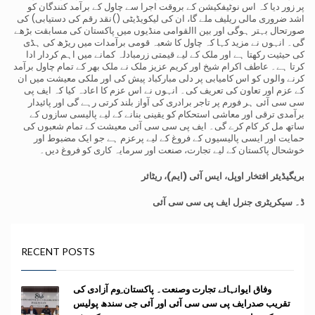
پر زور دیا کہ اس نوٹیفکیشن کے بروقت اجرا سے چاول کے برآمد کنندگان کو
اشد ضروری مالی ریلیف ملے گا، ان کی لیکویڈیٹی ()نقد رقم کی دستیابی) کی
صورتحال بہتر ہوگی اور بین االقوامی منڈیوں میں پاکستان کی مسابقت بڑھے
گی۔ انہوں نے مزید کہا کہ چاول کا شعبہ قومی برآمدات میں ریڑھ کی ہڈی
کی حیثیت رکھتا ہے اور ملک کے لیے قیمتی زرمبادلہ کمانے میں اہم کردار ادا
کرتا ہے۔ عاطف اکرام شیخ اور کریم عزیز ملک نے ملک بھر کے تمام چاول برآمد
کرنے والوں کو اس کامیابی پر دلی مبارکباد پیش کی اور ملکی معیشت میں ان
کے عزم اور تعاون کی تعریف کی۔ انہوں نے اس عزم کا اعادہ کیا کہ ایف پی
سی سی آئی ہر فورم پر تاجر برادری کی آواز بلند کرتی رہے گی اور پائیدار
برآمدی ترقی اور معاشی استحکام کو یقینی بنانے کے لیے پالیسی سازوں کے
ساتھ مل کر کام کرے گی۔ ایف پی سی سی آئی معیشت کے تمام شعبوں کی
حمایت اور ایسی پالیسیوں کے فروغ کے لیے پرعزم ہے جو ایک مضبوط اور
خوشحال پاکستان کے لیے تجارت، صنعت اور سرمایہ کاری کو فروغ دیں۔
بریگیڈیئر افتخار اوپل، ایس آئی (ایم)، ریٹائر
ڈ۔
سیکریٹری جنرل ایف پی سی سی آئی
RECENT POSTS
وفاق ایوانہائے تجارت وصنعت۔ پاکستان ِوم آزادی کی
تقریب صدرایف پی سی سی آئی اور آئی جی سندھ پولیس