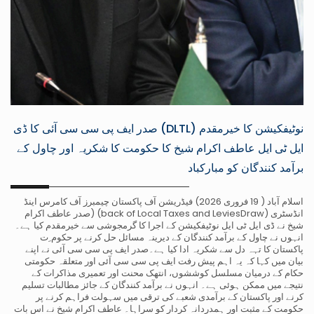
نوٹیفکیشن کا خیرمقدم (DLTL) صدر ایف پی سی سی آئی کا ڈی
ایل ٹی ایل عاطف اکرام شیخ کا حکومت کا شکریہ اور چاول کے
برآمد کنندگان کو مبارکباد
اسلام آباد ( 19 فروری 2026) فیڈریشن آف پاکستان چیمبرز آف کامرس اینڈ
انڈسٹری (back of Local Taxes and LeviesDraw) (صدر عاطف اکرام
شیخ نے ڈی ایل ٹی ایل نوٹیفکیشن کے اجرا کا گرمجوشی سے خیرمقدم کیا ہے۔
انہوں نے چاول کے برآمد کنندگان کے دیرینہ مسائل حل کرنے پر حکوم ِت
پاکستان کا تہہ دل سے شکریہ ادا کیا ہے۔صدر ایف پی سی سی آئی نے اپنے
بیان میں کہا کہ یہ اہم پیش رفت ایف پی سی سی آئی اور متعلقہ حکومتی
حکام کے درمیان مسلسل کوششوں، انتھک محنت اور تعمیری مذاکرات کے
نتیجے میں ممکن ہوئی ہے۔ انہوں نے برآمد کنندگان کے جائز مطالبات تسلیم
کرنے اور پاکستان کے برآمدی شعبے کی ترقی میں سہولت فراہم کرنے پر
حکومت کے مثبت اور ہمدردانہ کردار کو سراہا۔ عاطف اکرام شیخ نے اس بات