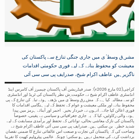
مشر ِق وسط ٰی میں جاری جنگی تنازع سے پاکستان کی
معیشت کو محفوظ بنانے کے لیے فوری حکومتی اقدامات
ناگزیرہیں عاطف اکرام شیخ، صدرایف پی سی سی آئی
کراچی(02 مارچ 2026ء): صدر فیڈریشن آف پاکستان چیمبرز آف کامرس اینڈ
انڈسٹری عاطف اکرام شیخ نے حکومت ِش نظر پاکستان کی ٹریڈ اور انڈسٹری
کو سے مطالبہ کیا ہے کہ مش ِرق وسط ٰی میں بڑھتے ہوئے تباہ کن تنازع کے پی
محفوظ بنانے اور ملکی معیشت و عوام کے تحفظ کے لیے ہنگامی اقدامات کا
فوری اعالن کیا جائے۔انہوں نے خبردار بحیرہ احمر اور آبنائے ہرمز میں پیدا
ہونے والی رکاوٹیں، کیا کہ یہ جاری جغرافیائی و سیاسی بے یقینی، خصوصاً
پاکستان کی نازک معاشی بحالی، توانائی کے تحفظ اور برآمدی مسابقت کے لیے
شدید خطرہ بن سکتی ہیں۔صدرایف پی سی سی آئی عاطف اکرام شیخ نے
وضاحت کی کہ پاکستان کی تجارت و صنعت اس عالقائی تنازع کا ضمنی نقصان
برداشت کرنے کی متحمل نہیں ہو سکتی؛ چونکہ عالمی پیٹرولیم کھپت کا تقریبا