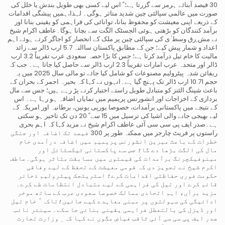
30 فیصد آبنائے ہرمز سے گزرتا ہے؛ ً اس لیے کسی بھی طویل بندش یا خلل کی
صورت میں عالمی سپالئی چین شدید متاثر ہوگی۔ لہذا،ہمیں پیشگی اقدامات
کے ذریعے اپنی معیشت کو محفوظ بنانا، توانائی کی فراہمی کو یقینی بنانا اور
برآمد کنندگان کو بڑھتی ہوئی الجسٹک الگت سے بچانا ہوگا۔عاطف اکرام شیخ
نے مش ِرق وسط ٰی کی سپالئی چین پر ملک کے انحصار کو اجاگر کرتے ہوئے اہم
اعداد و شمار پیش کیے؛ جن کے مطابق پاکستان ساالنہ 5.7 ارب ڈالر سے زائد
مالیت کا خام تیل درآمد کرتا ہے؛ جس کا بڑا حصہ سعودی عرب تقریباً 3.2 ارب
ڈالر اور متحدہ عرب امارات تقریباً 2.3 ارب ڈالر سے حاصل کیا جاتا ہے۔ جب کہ
ریفائن شدہ پیٹرولیم مصنوعات کو شامل کیا جائے تو مالی سال 2025 میں یہ
حجم 10.71 ارب ڈالر تک پہنچ گیا ہے۔انہوں نے کہا کہ بحیرہ احمر کے بحران کے
باعث شپنگ الئنز کو متبادل طویل راستے اختیار کرنے پڑ رہے ہیں؛ جس سے مال
برداری کے اخراجات اور انشورنس پریمیم میں نمایاں اضافہ ہو رہا ہے۔ اس
کے نتیجے میں پاکستانی برآمدات، خصوصا یورپی یونین، برطانیہ اور امریکہ کے
لیے بھیجی جانے والی اشیا کی ترسیل میں 15 سے ً 20 دن تک تاخیر ہو سکتی
ہے۔صدر ایف پی سی سی آئی عاطف اکرام شیخ نے مزید کہا کہ اہم بحری
راستوں پر فریٹ چارجز میں ممکنہ طور پر 300 فیصد تک اضافہ اور جنگی
خطرات کے باعث میرین انشورنس پریمیم میں اضافہ درآمدی خام
مال کی الگت بڑھا دے گا؛ جس سے پاکستانی ٹیکسٹائل اور
مینوفیکچرنگ برآمدات کی قیمتوں میں مسابقت متاثر ہوگی۔عاطف
اکرم شیخ نے تجویز دی کہ قومی معیشت کے تحفظ کے لیے وفاقی
حکومت فوری حفاظتی اقدامات کرے؛ اسٹریٹجک پیٹرولیم ذخائر
قائم کرے اور تیل کی فراہمی کے لیے متبادل انتظامات طے کرے۔
مزید برآں، اہم اتحادی ممالک خصوصا سعودی عرب کے ساتھ موخر
ادائیگی کی سہولتوں پر مبنی معاہدے کیے جائیں؛تاکہ ً خام تیل
اور ڈیزل کی بالتعطل فراہمی یقینی بنائی جا سکے۔ سینئر نائب
صدر ایف پی سی سی آئی ثاقب فیاض مگوں نے کہا کہ ِ وزارت تجارت