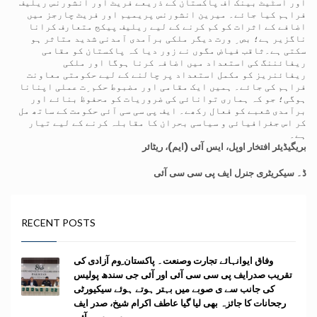
اور اسٹیٹ بینک آف پاکستان کے ذریعے فریٹ اور انشورنس ریلیف
فراہم کیا جائے۔ میرین انشورنس پریمیم اور فریٹ چارجز میں
اضافے کے اثرات کو کم کرنے کے لیے ریلیف پیکج متعارف کرانا
ناگزیر ہے؛ بص ِ ورت دیگر ملکی برآمدی آمدنی شدید متاثر ہو
سکتی ہے۔ثاقب فیاض مگوں نے زور دیا کہ پاکستان کو مقامی
ریفائننگ کی استعداد میں اضافہ کرنا ہوگا اور ملکی
ریفائنریز کو مکمل استعداد پر چالنے کے لیے حکومتی معاونت
فراہم کی جائے۔ ہمیں ایک مقامی اور مضبوط حکم ِت عملی اپنانا
ہوگی؛ جو کہ ہماری توانائی کی ضروریات کو محفوظ بنائے اور
برآمدی شعبے کو فعال رکھے۔ ایف پی سی سی آئی حکومت کے ساتھ مل
کر اس جغرافیائی و سیاسی بحران کا مقابلہ کرنے کے لیے تیار
ہے۔
بریگیڈیئر افتخار اوپل، ایس آئی (ایم)، ریٹائر
ڈ۔
سیکریٹری جنرل ایف پی سی سی آئی
RECENT POSTS
وفاق ایوانہائے تجارت وصنعت۔ پاکستان ِوم آزادی کی
تقریب صدرایف پی سی سی آئی اور آئی جی سندھ پولیس
کی جانب سے ی صوبے میں بہتر ہوتے ہوئے سیکیورٹی
رجحانات کا جائزہ بھی لیا گیا عاطف اکرام شیخ، صدر ایف