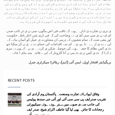
نظام کو آسان بنانے کے ذری عے ٹ ی کس کی بن ی اد کو وسی ع کرنے کی
حمای ت کی ہے - بدانتظامی کو جاری رکھنے ی ا عدم مشاورت کے ذری
عے نہ ی ں۔ مائ ی کرو، چھوٹے اور درمی انے درجے کے کاروباروں کو
مراعات کے ذری عے ٹ ی کس ن ی ٹ می ں النے اور ان کو ترقی کرنے کے
قابل بنانے کے لی ے خصوصی حکومت ی اسپورٹ کی ضرورت ہے۔
ی تری ن تجارت ی ادارہ ہونے کے ثاقب فی اض مگوں، سی ن ی ئر نائب صدر،
ای ف پ ی سی سی آئ ی، نے وضاحت کی کہ فی ڈری شن اعل ناطے حکومت
اور معی شت کے تمام شعبوں کے درمی ان مشاورت ی عمل کو آسان بنانے کے
لی ے ت ی ار ہے۔ تاہم، ی ہ ای سے اقدامات کی حمای ت نہ ی ں کر سکتا جو
ٹ ی کس نظام کا حصہ ہونے کی حوصلہ شکن ی کرتے ہ ی ں۔ انہوں نے مزی
د کہا کہ ٹ ی کس ن ی ٹ می ں آنا کاروبار کے لی ے فائدہ مند بنای ا جائے۔
بریگیڈیئر افتخار اوپل، ایس آئی (ایم)، ریٹائرڈ
سیکرٹری جنرل
RECENT POSTS
وفاق ایوانہائے تجارت وصنعت۔ پاکستان ِوم آزادی کی
تقریب صدرایف پی سی سی آئی اور آئی جی سندھ پولیس
کی جانب سے ی صوبے میں بہتر ہوتے ہوئے سیکیورٹی
رجحانات کا جائزہ بھی لیا گیا عاطف اکرام شیخ، صدر ایف
پی سی سی آئی