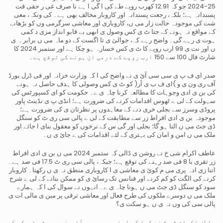
25-2024 جو کہ 12.91 کھرب روپے طے کی ا گی ا ہے نا صرف غی ر حقی قت
پسندانہ ہے؛ بلکہ، رجعت پسندانہ اور کاروبار مخالف بھی ہے۔ کی ونکہ، معی
شت کی موجودہ حالت زار می ں، کاروباری اور معاشی سرگرمی وں کو بڑھانے
کے مواقع نہ ہونے کے جتا ٹ ی کس وصول ی ابھی بے قابو انداز مزی د کمی
ہوت ی رہے گی۔ واضح رہے کہ، جوالئ ی تا اگست کے دو ماہ می ں برابر ہ ی
ں اور نت ی 99 ارب روپے کا ٹ ی کس خسارہ ہو چکا ہے اور ستمبر 2024 کا
شارٹ فال 100 سے 150 ارب روپے کے درمی ان ہونے کی توقع ہے۔
صدر ای ف پ ی سی سی آئ ی نے واضح کی ا کہ وزارت خزانہ اور فی ڈرل بورڈ
آف ری ون ی و )ای ف ب ی آر( کو ٹ ی کس وصولی کا ہدف حاصل نہ ہونے
کی بن ی ادی وجوہات کا مطالعہ کرنا چاہ ی ے۔ حکومت کو ای کسپورٹس کی
سہولت کے لی ے ٹھوس اقدامات کرنے کی ضرورت ہے؛ انڈی پ ی نڈینٹ پاور
پروڈی وسرز سے بجلی خری دنے کے معاہدوں پر نظرثان ی کی ضرورت ہے؛
موجودہ بن ی ادی افراط زر سے مطابقت کے لی ے پالی سی ری ٹ کو سنگل
ڈی جٹ می ں النا ہو گا؛ بجلی اور گی س کے نرخوں کو معقول بنای ا جائے اور
ملک می ں امن و امان کی بہتری کے لئے اقدامات کی ے جائ ی ں۔
عاطف اکرام شی خ نے روشن ی ڈالی کہ ستمبر 2024 می ں بن ی ادی افراط
زر تقری با 8 فی صد رہنے کی توقع ہے؛ جبکہ، پالی سی ری ٹ 17.5 فی صد ہے۔
اتنا زی ادہ پری می م کوئ ی معاشی ی ا کاروباری منطق نہ ی ں رکھتا۔ کاروبار
کرنے کی الگت کو کم کرنے اور فنانس تک رسائ ی کو ممکن بنانے کے لی ے شرح
سود کو سنگل ڈی جٹ می ں ہونا چاہ ی ے۔ انہوں نے سوال کی ا کہ ہمارے
ملک می ں دوسرے ملکوں کی طرح فعال اور معاشی ترقی پر مبن ی مالی ات ی
پالی سی کی وں نہ ی ں ہو سکت ی؟
عاطف اکرام شی خ نے کہا کہ ای ف پ ی سی س ی آئ ی نے ہمی شہ ٹ ی کس کے