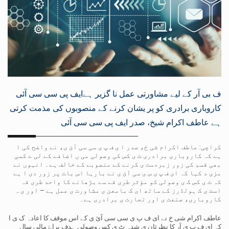
ف بی آر کے لیے مشاورتی عمل نا گزیر ہےایف پی سی سی آئی
کاروباری برادری کو پر یشان کرنے کے منصوبوں کی مذمت کرتی
ہے عاطف اکرام شیخ، صدر ایف پی سی سی آئی
کراچی: عاطف اکرام شی خ، صدر ا ی ف پ ی سی سی آئ ی، نے واضح کی ا
ہے کہ کاروباری برادری ٹ ی کس کی وصولی می ں اضافے کے لی ے کسی
بھی قسم کی زور زبردست ی کرنے کے منصوبے کے خالف ہے۔ انہوں نے
مزی د کہا کہ ای ف پ ی س ی سی آئ ی نے بارہا اس بات پر زور دی ا ہے
کہ ٹ ی کس ک ی وصولی کو مؤثر طری قے سے بڑھانے کا واحد طری قہ
اسٹ ی ک ہولڈرز کے ساتھ ای ک بامعن ی مشاورت ی عمل ہے – اور ی ہ
کاروباری، صنعت ی اور تجارت ی برادری ہے۔
عاطف اکرام شی خ نے ای ف پ ی سی سی آئ ی کے اس موقف کا اعادہ ک ی ا
کہ ای ف ب ی آر کا نظرثان ی شدہ ٹ ی کس وصولی ہدف براۓ مالی سال