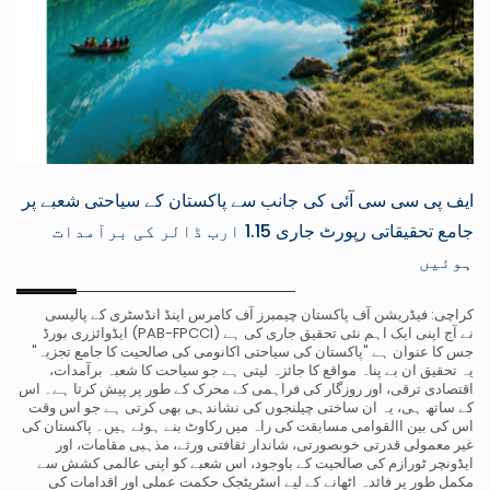
ایف پی سی سی آئی کی جانب سے پاکستان کے سیاحتی شعبے پر
جامع تحقیقاتی رپورٹ جاری 1.15 ارب ڈالر کی برآمدات
ہوئیں
کراچی: فیڈریشن آف پاکستان چیمبرز آف کامرس اینڈ انڈسٹری کے پالیسی
ایڈوائزری بورڈ (PAB-FPCCI) نے آج اپنی ایک اہم نئی تحقیق جاری کی ہے
جس کا عنوان ہے "پاکستان کی سیاحتی اکانومی کی صالحیت کا جامع تجزیہ"
یہ تحقیق ان بے پناہ مواقع کا جائزہ لیتی ہے جو سیاحت کا شعبہ برآمدات،
اقتصادی ترقی، اور روزگار کی فراہمی کے محرک کے طور پر پیش کرتا ہے۔ اس
کے ساتھ ہی، یہ ان ساختی چیلنجوں کی نشاندہی بھی کرتی ہے جو اس وقت
اس کی بین االقوامی مسابقت کی راہ میں رکاوٹ بنے ہوئے ہیں۔ پاکستان کی
غیر معمولی قدرتی خوبصورتی، شاندار ثقافتی ورثے، مذہبی مقامات، اور
ایڈونچر ٹورازم کی صالحیت کے باوجود، اس شعبے کو اپنی عالمی کشش سے
مکمل طور پر فائدہ اٹھانے کے لیے اسٹریٹجک حکمت عملی اور اقدامات کی