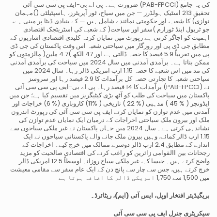
ضرورت ہے۔ پی اے بی-ایف پی سی سی آئی (PAB-FPCCI) کی یہ جامع
تحقیق 213 اسٹیک ہولڈرز — جن میں سیاح، ٹور آپریٹرز، ہاسپٹیلٹی ()مہمان
نوازی) کا شعبہ، اور حکومتی نمائندے شامل ہیں — کے بنیادی ڈیٹا پر مبنی ہے،
جو ٹریول اینڈ ٹورازم )سفر اور سیاحت( کے شعبے کی اسٹریٹجک اقتصادی
اہمیت کو اجاگر کرتی ہے رپورٹ میں نمایاں کردہ کلیدی اقتصادی اشاریوں کے
مطابق جی ڈی پی اور روزگار میں سیاحتی شعبہ اس وقت پاکستان کی جی ڈی
پی میں تقریباً 5.9 فیصد کا حصہ ڈالتی ہے اور 47 الکھ )4.7 ملین( مالزمتوں کو
ممکن بناتا ہے۔ برآمدی آمدنی میں سال 2024 میں سیاحت کی برآمدی آمدنی
کی مد میں اس شعبے کا حصہ 1.15 ارب امریکی ڈالر رہا۔ سال 2024 میں
سیاحتی شعبہ کا تجارتی حصہ کل برآمدات کا 2.9 فیصد رہا اور سروسز
برآمدات کا 14 فیصد رہا۔ پی اے بی-ایف پی سی سی آئی (PAB-FPCCI) نے
پاکستان میں سیاحت کی طلب کو آٹھ بڑی کیٹیگریز میں تقسیم کیا ہے؛ جن میں
ایڈونچر ( % 45 ) مذہبی (% 22 ) تاریخی ( %11) کاروباری (% 6) خراجات اور
آمدنی میں عدم توازن کو نمایاں کرتے ایف پی سی سی آئی کی رپورٹ اندرون
ملک اور بیرون ملک سیاحتی اخراجات کے درمیان ایک نمایاں عدم توازن کی
نشاندہی کرتی ہے۔ سال 2024 میں جہاں پاکستان نے غیر ملکی سیاحوں سے
1.15 ارب ڈالر کمائے، وہیں بیرون ملک جانے والے پاکستانی سیاحوں نے ایک
اندازے کے مطابق 2.4 ارب ڈالر دوسرے ممالک میں خرچ کیے۔ اخراجات کے
رجحانات بین االقوامی زائرین کو راغب کرنے کی اقتصادی صالحیت کو مزید
واضح کرتے ہیں۔ جیسا کہ، غیر ملکی سیاح روزانہ اوسطاً 12.5 امریکی ڈالر
خرچ کرتے ہیں، جس سے چار سے پانچ دن کے ایک عام سفر سے مقامی معیشت
میں 1,500 سے 1,750 امریکی ڈالر کا اضافہ ہوتا ہے
بریگیڈیئر افتخار اوپل، ایس آئی (ایم)، ریٹائرڈ۔
سیکریٹری جنرل ایف پی سی سی آئی