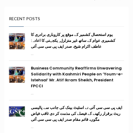
RECENT POSTS
یوم استحصال کشمیر کے موقع پر کاروباری برادری کا
کشمیری عوام کے ساتھ غیر متزلزل ِ یکجہتی کا اعادہ:
عاطف اکرام شیخ، صدر ایف پی سی سی آئی
...
Business Community Reaffirms Unwavering
Solidarity with Kashmiri People on ‘Youm-e-
Istehsal’ Mr. Atif Ikram Sheikh, President
FPCCI
...
ایف پی سی سی آئی نے اسٹیٹ بینک کی جانب سے پالیسی
ریٹ برقرار رکھنے کے فیصلے کی مذمت کر دی ثاقب فیاض
مگوں، قائم مقام صدر ایف پی سی سی آئی
...