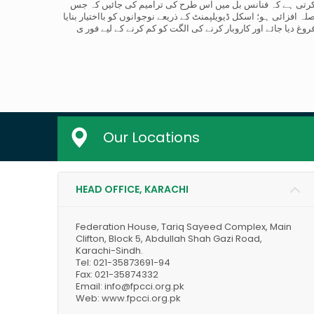
کرتی ہے کہ فنانس بل میں اس طرح کی ترامیم کی جائیں کہ جس
 افزائی ہو؛ اسکل ڈیویلپمنٹ کے ذریعے نوجوانوں کو بااختیار بنایا
غ دیا جائے اور کاروبار کرنے کی الگت کو کم کرنے کے لیے فور ی
Our Locations
HEAD OFFICE, KARACHI
Federation House, Tariq Sayeed Complex, Main
Clifton, Block 5, Abdullah Shah Gazi Road,
Karachi-Sindh.
Tel: 021-35873691-94
Fax: 021-35874332
Email: info@fpcci.org.pk
Web: www.fpcci.org.pk