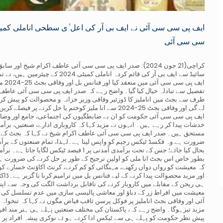
ایف پی سی سی آئی نے ایف بی آر کی اعل ٰی سطحی اناملی کمیٹ
سی سی آئی
کراچی(21 جون 2024): صدر ایف پی سی سی آئی عاطف اکرام شیخ 
سائیڈ سے ایف بی آر کی قائم کردہ ان
ایف 
تفصیل سے تبادلہ خیال کیا گیا۔ واضح رہے کہ صدر ایف پی سی سی آئی عاطف ا
طرف سے بجٹ میں اناملیز کا ڈوزئیر وفاقی وزیر خزانہ و محصوالت کو پیش کر
لے گی اور وفاقی بجٹ 25-2024 سے انا ملیز کوختم یا حل
ایف پی سی سی آئی حکومت کو ان بے ضابطگیوں کی اجتماعی، جامع اور وضاح
خدشات پیدا کر رہے ہیں۔ انہوں نے مزید کہا کہ کاروباری ادارے، صنعتیں، بر
مستحق ہیں۔ صدر ایف پی سی سی آئی عاطف اکرام شیخ نے کہا کہ بجٹ کے بن
ضرورت ہے وہ فکسڈ ٹیکس رجیم کو واپس لینا ہے۔لہذا، تمام صنعتوں کے برآمد
بحال کیا جائے؛ جس کے تحت برآمدی آمدنی پر 1
بطور خاص اس بجٹ انا ملی کو اولین ترجیح کے طور پر حل کرنے کی ضرورت ہے۔
کہ معیشت کو رواں دواں رکھنے، مہنگائی کو کم کرنے، کرنٹ اکاؤنٹ خسارے کو کنٹ
اور مزید محصوالت پیدا کرنے کے لیے فنانس بل میں ترامیم کرنا نا گزیر ہے۔ڈا
ہی ریجن کے مقابلے میں کاروبار کرنے کی ناقابل برداشت الگت کی وجہ سے اپن
معیشت میں افراط زر کے دباؤ اور معاشی پالیسی سازی میں عدم تسلسل کی 
آئی اور وفاقی بجٹ اناملیز پر فوکل پرسن ثاقب فیاض مگوں نے کہا کہ تنخواہ 
مزید تیزہوگا۔ واضح رہے کہ، پاکستان کی مختلف صنعتیں پہلے ہی ہنر مند اف
پیش نظر حکومت کو پہلے ہی سے ٹیکس ادا کرتے ہو ئے نوکری پیشہ افراد پر 