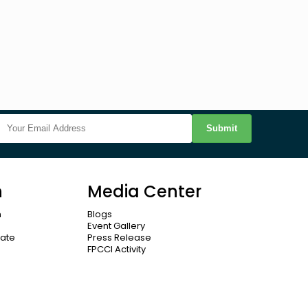
Submit
n
Media Center
n
Blogs
Event Gallery
cate
Press Release
FPCCI Activity