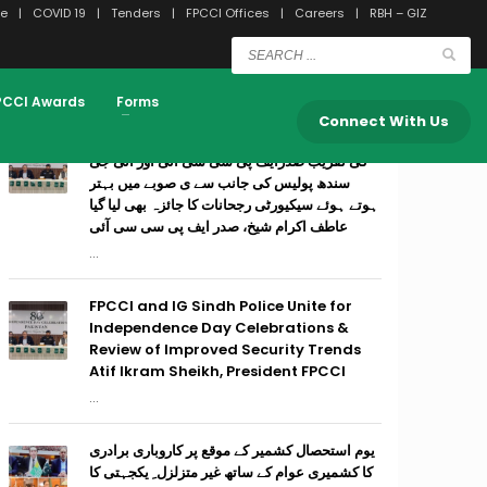
e
COVID 19
Tenders
FPCCI Offices
Careers
RBH – GIZ
RECENT POSTS
PCCI Awards
Forms
Connect With Us
وفاق ایوانہائے تجارت وصنعت۔ پاکستان ِوم آزادی
کی تقریب صدرایف پی سی سی آئی اور آئی جی
سندھ پولیس کی جانب سے ی صوبے میں بہتر
ہوتے ہوئے سیکیورٹی رجحانات کا جائزہ بھی لیا گیا
عاطف اکرام شیخ، صدر ایف پی سی سی آئی
...
FPCCI and IG Sindh Police Unite for
Independence Day Celebrations &
Review of Improved Security Trends
Atif Ikram Sheikh, President FPCCI
...
یوم استحصال کشمیر کے موقع پر کاروباری برادری
کا کشمیری عوام کے ساتھ غیر متزلزل ِ یکجہتی کا