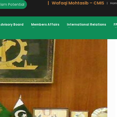
Wafaqi Mohtasib – CMIS
Hom
ism Potential
Advisory Board
Members Affairs
International Relations
F