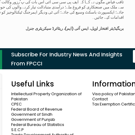
ثاقب فیاض مگوں نے کہا کہ ایف پی سی سی آئی اس بات کی پ ُرزور وکالت 
سے ملک میں صنعتکاری کو فروغ ملے؛ درآمدی متبادالت تیار کرنے والوں کی حوصلہ
جائے؛ ایکسپورٹ باسکٹ وسیع کی جائے؛ آئی ٹی ودیگر ایمرجنگ ٹیکنالوجیز کو فرو
اقدامات کیے جائیں۔
بریگیڈیئر افتخار اوپل، ایس آئی (ایم)، ریٹائرڈ
سیکریٹری جنرل
Subscribe For Industry News And Insights
From FPCCI
Useful Links
Informatio
Intellectual Property Organization of
Visa policy of Pakista
Pakistan
Contact
CPEC
Tax Exemption Certifi
Federal Board of Revenue
Government of Sindh
Government of Punjab
Federal Bureau of Statistics
S.E.C.P
Trade Development Authority of