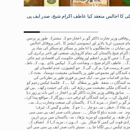
ی کا اجالس منعقد کیا عاطف اکرام شیخ، صدر ایف پی
اور سابق وفاقی وزیر تجارت ڈاکٹر گوہر اعجاز،جو کہ مشترکہ طور پر بزنس
املی کمیٹی 2024 کے چیئرمین ہیں، نے تمام چیمبرز، ٹریڈ باڈیز اور ایسوسی ایشنز کا ہائی پروفائل اجالس
پی سی سی آئی میں منعقد کیا اور فنانس بل اور وفاقی بجٹ 25-2024 میں نمایاں بے ضابطگیوں یا انا ملیز پر سیکٹر ٹو سیکٹر کی بنیاد پر
کرام شیخ پاکستان کی تمام کاروباری، صنعتی اور تاجر برادری کی
یں گے؛ جس کا وزیر اعظم اور وفاقی حکومت کی اقتصادی ٹیم جائزہ
 کرنے پر فیصلے کریں گے۔ عاطف اکرام شیخ نے وضاحت کی کہ ایپکس باڈی ہونے کے ناطے
تی فہرست فراہم کرے گی کہ جو کنفیوژن، عدم اطمینان اور
آمد کنندگان اور مجموعی طور پر پاکستانی معیشت دوستانہ بجٹ کے
یادی اقدامات میں سے ایک جس پر فوری طور پر نظرثانی کی
 کنندگان نے متفقہ طور پر مطالبہ کیا ہے کہ فکسڈ ٹیکس رجیم کو
 فیصد ٹیکس لگایا جاتا ہے۔ برآمد کنندگان ملکی معیشت میں ریڑھ کی ہڈی کی حیثیت رکھتے ہیں اور
 سابق وفاقی وزیر تجارت ڈاکٹر گوہر اعجاز نے اس بات پر زور دیا
رول کرنے، برآمد کنندگان کو ترقی دینے، روزگار کے مواقع پیدا کرنے
کٹر گوہر اعجاز نے مزید کہا کہ پاکستان کی صنعت وتجارت پہلے سے
ی بقاء کے خطرے سے دو چار ہے؛ جو کہ بجلی و گیس کے ٹیرف؛
وجہ سے شدید دباؤ کا شکار ہے۔سنیئر نائب صدر ایف پی سی سی
دار طبقے پر ٹیکسوں کو مزید بڑھانے سے پاکستان میں برین ڈرین
رادی قوت کی کمی کا شکار ہیں۔ انہوں نے مزید کہا کہ انصاف کے
مزید ٹیکس نہیں لگانا چاہیے۔سنیئر نائب صدر ایف پی سی سی آئی