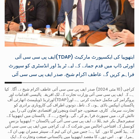
ایتھوپیا کی ایکسپورٹ مارکیٹ (TDAP)ایف پی سی سی آئی
اورٹی ڈاپ میں قدم جمانے کے لیے ٹر یڈ اور انڈسٹری کو سپورٹ
فراہم کریں گے عاطف اکرام شیخ، صدر ایف پی سی سی آئی
کراچی (10 مئی 2024) صدر ایف پی سی سی آئی عاطف اکرام شیخ نے آگاہ کیا
ہے کہ ایف پی سی سی آئی وزارت تجارت کے لک افریقہ پالیسی اقدامات اور
پروگرامز کی مکمل حمایت کرتی ہے اور(TDAP)اورٹریڈ ڈویلپمنٹ اتھارٹی آف
پاکستان ایپکس باڈی ہونے کے ناطے دونوں اطراف کی کاروباری برادری کو
تجارت، سرمایہ کاری، صنعتوں، جو ائنٹ وینچرزاور اقتصادی تعاون کی راہیں
تالش کرنے میں سپورٹ فراہم کرے گی۔واضح رہے کہ پاکستان میں ایتھوپیا کے
سفیرجمال بکر عبدہللا نے ایف پی سی سی آئی کی پاکستان – ایتھوپیا بزنس
کونسل کے افتتاحی اجالس میں شرکت کے لیے کراچی میں ایف پی سی سی آئی
کے ہیڈ آفس کا دورہ کیا ہے؛ جس میں ان کی ٹیم کے سینئر ممبران بھی ان کے
ہمراہ تھے۔ اس دورے کا مقصد ایتھوپیا میں پاکستانی صنعت وتجارت کے ایک