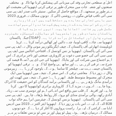
اعل ٰی سطحی تجارتی وفد کی میزبانی کی پیشکش کرنا تھا؛تاکہ وہ مختلف
صنعتوں اور شعبہ جات میں متحرک طور پر ترقی کرتی ایتھوپیا کی معیشت کو
بہتر طور پر سمجھنے کے مواقع حاصل کر سکیں۔سنیئر نائب صدر ایف پی سی
سی آئی ثاقب فیاض مگوں نے روشنی ڈالی کہ دونوں ممالک نے فروری 2023
میں باہمی تجارتی معاہدے پر دستخط کیے ہیں اور کاروباری
برادری کو اس معاہدے کے ذریعے پیش کیے جانے والی سہولیات سے
مکمل طور پر فائدہ اٹھانا چاہیے۔ انہوں نے مزید کہا کہ
پاکستان بنیادی طور پر ایتھوپیا کو میڈیکل، کیمیکل، مشینری،
چینی، چاول اور ٹیکسٹائل برآمد کرتا ہے۔ (TDAP)جبکہ پاکستان
ایتھوپیا سے چائے، کافی،لوبیا، چنے، دالیں اور کھالیں درآمد کرتا ہے۔ٹریڈ
ڈویلپمنٹ اتھارٹی آف پاکستان کے چیف ایگزیکٹو زبیر موتی واال نے ایف پی سی
سی آئی کی پاکستان۔ایتھوپیا بز نس کونسل کے افتتاحی اجالس میں ایف پی
سی سی آئی کی خصو صی دعوت پر کاروباری، صنعتی اور تاجر برادری کے اس
اہم اجتماع میں شرکت کی اور بتایاکہ ایتھوپیا کی جی ڈی پی 7سے8 فیصد کی
شرح سے تر قی کر رہی ہے اور ساتھ ہی واضح کیا کہ وہ یہ ترقی ایتھوپیا کو
پاکستان جیسے بہت سے چیلنجز کا سامنا ہو نے کے باوجود کر رہا ہے۔ زبیرموتی
واال نے زور دیا کہ معاشی ترقی کے اس سفر کے نتیجے میں ایتھوپیا میں ایک
متحرک اور مضبوط متوسط طبقہ ابھر رہا ہے؛ جس کے نتیجے میں کھپت اور
درآمدی مانگ بڑھ رہی ہے اور پاکستانی برآمد کنندگان کو اس حقیقت کا ادراک
ہونا چاہیے۔ انہوں نے مزید کہا کہ کاروباری برادری کوایتھوپیا کا دورہ کرنا
چاہیے اور افریقہ کے قلب میں واقع اس انتہائی اہم اور دوسری سب سے زیادہ
آبادی رکھنے والی برآمدی منڈی کو بروئے کار روابط بڑھانے چاہیں۔ ایف پی سی
سی آئی کی پاکستان۔ ایتھوپیا بزنس کونسل کے چیئرمین ابراہیم خالد تواب
B2B النے کے لیے نے اس بات پر زور دیا کہ ایتھوپیا ایئر الئنز نے 2023 میں ادیس
ابابا سے کراچی کے لیے براہ راست پروازوں کا آغاز کر دیا ہے کہ جو دونوں
ممالک کے درمیان بڑھتے ہوئے پیپل ٹو پیپل اور بز نس ٹو بزنس تعلقات پر مہر