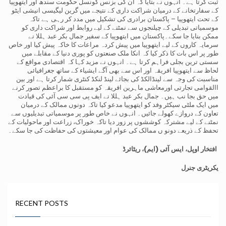
ثبت کرتا ہے۔ انہوں نے بتایا کہ ان کی بزنس کونسل حکومت سندھ اور ایتھوپیا
کے سفارتخانے کے درمیان شراکت داری کے نتیجے میں گرین لیگیسی انیشی ایٹو
کے تحت ایتھوپیا – پاکستان برادری کی تشکیل میں مدد کر رہی ہے تاکہ
موسمیاتی تبدیلی کے چیلنجوں سے نمٹنے کے لیے روابط اور شراکت داری کو
ممکن بنایا جا سکے۔پاکستان میں ایتھوپیا کے سفیر جمال بکر عبد ہللا نے
سرمایہ کاروں کے لیے ایتھوپیا میں پیش کردہ مراعات کا خاکہ پیش کیا اور خاص
طور پر اس بات کا ذکر کیا کہ انکا ملک صنعتوں کو پوری دنیا کے مقابلے میں
سستی ترین بجلی فراہم کرتا ہے۔ انہوں نے مزید کہا کہ اقتصادی مواقع کے
لحاظ سے ایتھوپیا افریقہ اور اس سے بھی آگے ایشیاء کے ساتھ جغرافیائی
مناسبت کی وجہ سے لینڈالکڈ کی بجائے لینڈ لنکڈ کنٹری شمار کرتا ہے اور بین
االقوامی تجارتی اورمعاشی ماہرین افریقہ کو مستقبل کا براعظم تصور کرنے
میں حق بجا نب ہیں۔ جمال بکر عبد ہللا نے ایف پی سی سی آئی کی قیادت
میں ایک ملٹی سیکٹر وفد کو ایتھوپیا مدعو کیا تاکہ دونوں ممالک کے درمیان
تعاون کے دروازے کھولے جائیں۔ انہوں نے خاص طور پر موسمیاتی تبدیلیوں سے
نمٹنے کے لیے مشترکہ کوششوں پر زور دیا تاکہ خوراک، زراعت اور ماحولیات کے
تحفظ کے ذریعے دونو ں ممالک کی عوام اور معیشتوں کی حفاظت کی جا سکے۔
افتخار اوپل، ایس آئی (ایم)، ریٹائرڈ
یکریٹری جنرل
RECENT POSTS