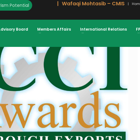
Wafaqi Mohtasib – CMIS
Hom
ism Potential
BEEN EXTENDED TO MONDAY, OCTOBER
Advisory Board
Members Affairs
International Relations
F