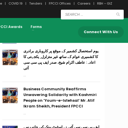
e
COVID 19
Tenders
FPCCI Offices
Careers
RBH – GIZ
PCCI Awards
Forms
Connect With Us
RECENT POSTS
یوم استحصال کشمیر کے موقع پر کاروباری برادری
کا کشمیری عوام کے ساتھ غیر متزلزل ِ یکجہتی کا
اعادہ: عاطف اکرام شیخ، صدر ایف پی سی سی
آئی
...
Business Community Reaffirms
Unwavering Solidarity with Kashmiri
People on ‘Youm-e-Istehsal’ Mr. Atif
Ikram Sheikh, President FPCCI
...
ایف پی سی سی آئی نے اسٹیٹ بینک کی جانب سے