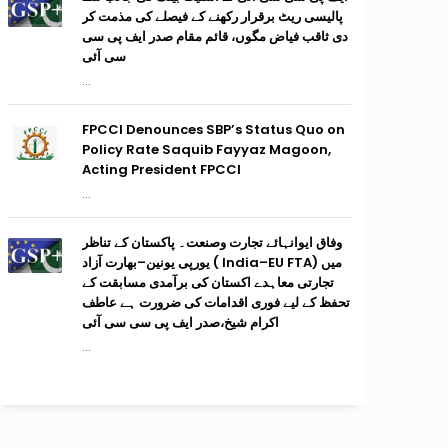
پالیسی ریٹ برقرار رکھنے کے فیصلے کی مذمت کر
دی ثاقب فیاض مگوں، قائم مقام صدر ایف پی سی
سی آئی
...
FPCCI Denounces SBP’s Status Quo on
Policy Rate Saquib Fayyaz Magoon,
Acting President FPCCI
...
وفاق ایوانہائے تجارت وصنعت۔ پاکستان کے تناظر
میں (India–EU FTA ) یورپی یونین–بھارت آزاد
تجارتی معاہدے اکستان کی برآمدی مسابقت کے
تحفظ کے لیے فوری اقدامات کی ضرورت ہے عاطف
اکرام شیخ،صدر ایف پی سی سی آئی
...