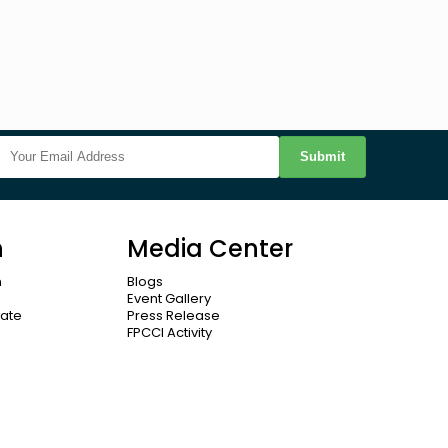
Submit
n
Media Center
n
Blogs
Event Gallery
cate
Press Release
FPCCI Activity