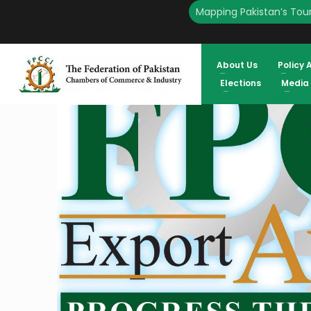
Mapping Pakistan’s Tour
HOME
ENGLISH
DEADLINE TO APPLY FOR THE 47TH FPCCI EXPORT AWARDS HAS 
20, 2025
About Us
Policy 
Elections
Media