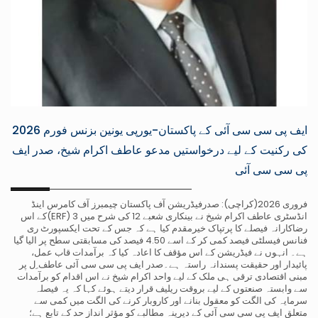
ایف پی سی سی آئی کے پاکستان-یورپی یونین بزنس فورم 2026
کی رکنیت کے لیے درخواستیں مدعو عاطف اکرام شیخ، صدر ایف
پی سی سی آئی
فروری 2026(کراچی): صدرفیڈریشن آف پاکستان چیمبرز آف کامرس اینڈ
انڈسٹری عاطف اکرام شیخ نے بینکاری شعبے 12 کی شرح میں 3 (ERF)کے اس
رضاکارانہ فیصلے کا پرتپاک خیرمقدم کیا ہے کہ جس کے تحت ایکسپورٹ ری
فنانس فیسلٹی فیصد کمی کر کے اسے 4.50 فیصد کی مسابقتی سطح پر الیا گیا
ہے۔ انہوں نے فیڈریشن کے اس مؤقف کا اعادہ کیا کہ برآمدات قاب عمل،
پائیدار اور حقیقت پسندانہ راستہ ہے۔صدر ایف پی سی سی آئی عاطف ِل پر
مبنی اقتصادی ترقی ہی ملک کے لیے واحد اکرام شیخ نے اس اقدام کو برآمدات
سے وابستہ صنعتوں کے لیے بروقت ریلیف قرار دیتے ہوئے کہا کہ یہ فیصلہ
سرمایہ کی الگت کو معقول بنانے اور کاروبار کرنے کی الگت میں کمی سے
متعلق ایف پی سی سی آئی کے دیرینہ مطالبے کو مؤثر انداز حد کے تابع ہے؛