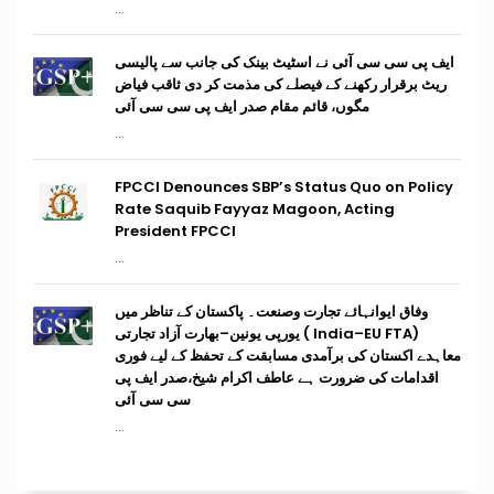
...
ایف پی سی سی آئی نے اسٹیٹ بینک کی جانب سے پالیسی
ریٹ برقرار رکھنے کے فیصلے کی مذمت کر دی ثاقب فیاض
مگوں، قائم مقام صدر ایف پی سی سی آئی
...
FPCCI Denounces SBP’s Status Quo on Policy
Rate Saquib Fayyaz Magoon, Acting
President FPCCI
...
وفاق ایوانہائے تجارت وصنعت۔ پاکستان کے تناظر میں
(India–EU FTA ) یورپی یونین–بھارت آزاد تجارتی
معاہدے اکستان کی برآمدی مسابقت کے تحفظ کے لیے فوری
اقدامات کی ضرورت ہے عاطف اکرام شیخ،صدر ایف پی
سی سی آئی
...