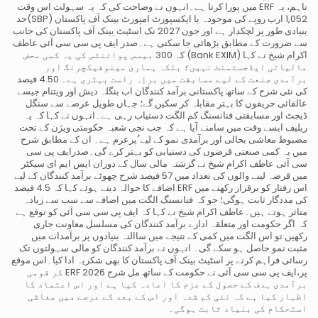
تاہم، یہ ERF میں پورا کرتا ہے۔انہوں نے وضاحت کی کہ یہ سہولت اس وقت
1,052 ارب روپے کی موجودہ یا ایکسپورٹ امپورٹ بینک آف پاکستان (SBP)حد
بنیادی طور پر لچکدار ہے اور جون 2027 تک اسٹیٹ بینک آف پاکستان کی جانب
سے ضرورت کے مطابق بڑھائی جا سکتی ہے۔صدر ایف پی سی سی آئی عاطف
اکرام شیخ نے کہا (Bank EXIM) کہ 300 بیسس پوائنٹس کی یہ کمی محض
مالیاتی ایڈجسٹمنٹ نہیں؛ بلکہ ہماری مینوفیکچرنگ اور
برآمدی صنعت کے لیے مسابقت میں براِہ راست بہتری ہے۔ 4.50 فیصد
کی نئی شرح کے ساتھ پاکستانی برآمد کنندگان اب بنگلہ دیش اور ویتنام جیسے
عالقائی حریفوں کا بہتر مقابلہ کر سکیں گے؛ جہاں طویل عرصے سے سنگل
ڈیجٹ اور مسابقتی فنانسنگ کم الگت دستیاب رہی ہے۔انہوں نے کہا کہ یہ
ریلیف ایسے وقت میں سامنے آیا ہے کہ جب نجی شعبہ حکومتی ویژن کے تحت
مضبوط معاشی بحالی اور برآمدی نمو کے لیے ُپرعزم ہے۔ ان کے مطابق شرح
میں یہ کمی صنعتی قرضوں کی دستیابی کو بہتر کرے گی۔صدرایف پی سی
سی آئی عاطف اکرام شیخ نے گزشتہ مالی سال کے دوران ایس ایم ای سیکٹر
میں قرضہ لینے والوں کی تعداد میں 57 فیصد شرح چھوٹے برآمد کنندگان کے لیے
اس رفتار کو برقرار رکھنے میں ERF اضافے کا حوالہ دیتے ہوئے کہا کہ 4.5 فیصد
کی مددگار ثابت ہوگی؛ جو کہ فنانسنگ الگت میں اضافے سے سب سے زیادہ
متاثر ہوتے ہیں۔عاطف اکرام شیخ نے کہا کہ ایف پی سی سی آئی کو توقع ہے
کہ اگر حکومت اور متعلقہ ادارے برآمد کنندگان کی مسلسل معاونت جاری
رکھیں تو اس الگت میں کمی کے نتیجے میں ساالنہ بنیادوں پر برآمدات میں
مثبت نمو حاصل ہو سکے گی۔ انہوں نے برآمد کنندگان کو مالی سہولتوں تک
رسائی فراہم کرنے پر اسٹیٹ بینک آف پاکستان کا بھی شکریہ ادا کیا۔اس موقع
پر،ایف پی سی سی آئی نے حکومت کے ساتھ مل شرح 2026 ERF کر قومی
برآمدی ہدف کے حصول کے عزم کا اعادہ کیا ہے اور اس اعتماد کا
اظہار کیا ہے کہ نئی کم شدہ اور اس کے بعد کے عرصے میں معاشی
استحکام کی بنیاد ثابت ہوگی۔